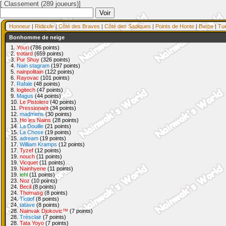
[ Classement (289 joueurs)]
Honneur
|
Ridicule
|
Côté des Braves
|
Côté des Sadiques
|
Points de Honte
|
Barbe
|
Tu
Bonhomme de neige
1.
Youri
(786 points)
2.
trotard
(659 points)
3.
Pur Shuy
(326 points)
4.
Nain stagram
(197 points)
5.
nainpolitain
(122 points)
6.
Rayovac
(101 points)
7.
Rafale
(48 points)
8.
logitech
(47 points)
9.
Magus
(44 points)
10.
Le Pistolero
(40 points)
11.
Pressionant
(34 points)
12.
madmens
(30 points)
13.
Ho les Nains
(28 points)
14.
La Douille
(21 points)
15.
La Chose
(19 points)
15.
adream
(19 points)
17.
William Kramps
(12 points)
17.
Tyzef
(12 points)
19.
nouch
(11 points)
19.
Vicquet
(11 points)
19.
Nainhyene
(11 points)
19.
iehl
(11 points)
23.
Noz
(10 points)
24.
Becil
(8 points)
24.
Thomasg
(8 points)
24.
Tiotiof
(8 points)
24.
tatave
(8 points)
28.
Nainvak Djokovic™
(7 points)
28.
Trèsclair
(7 points)
28.
Tata Yoyo
(7 points)