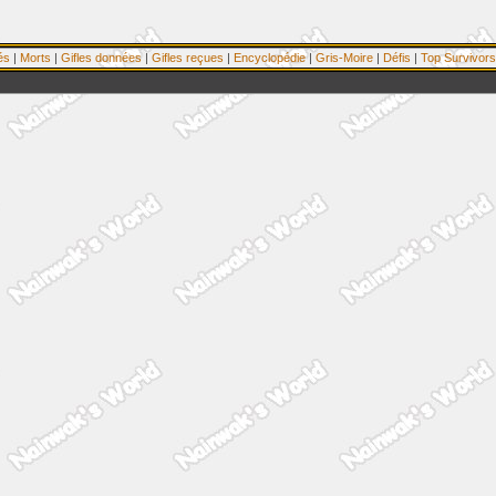
és
|
Morts
|
Gifles données
|
Gifles reçues
|
Encyclopédie
|
Gris-Moire
|
Défis
|
Top Survivors