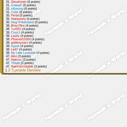
31.
Dieudonain
(6 points)
31.
Galaad²
(6 points)
31.
sifuwong
(6 points)
31.
Colar
(6 points)
35.
Perial
(5 points)
35.
Nainponey
(5 points)
35.
King of Kekeland
(5 points)
38.
Brad Pitre
(4 points)
38.
TxH2O
(4 points)
38.
Cous1
(4 points)
38.
Lasbz
(4 points)
38.
Phoenix51000
(4 points)
38.
goldenyears
(4 points)
38.
hypok
(4 points)
38.
LinK²
(4 points)
38.
My Little Louisette
(4 points)
47.
Aïko
(3 points)
47.
Nainryc
(3 points)
47.
TiNain
(3 points)
47.
NainDécrottable
(3 points)
1
2
Suivante
Dernière