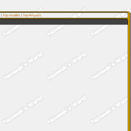
|
Top mouillés
|
Top lanceurs