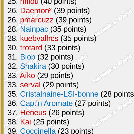
25.
milou
(40 points)
26.
Daemon²
(39 points)
26.
pmarcuzz
(39 points)
28.
Nainpac
(35 points)
28.
kuebvalhcs
(35 points)
30.
trotard
(33 points)
31.
Blob
(32 points)
32.
Shakira
(30 points)
33.
Aïko
(29 points)
33.
serval
(29 points)
35.
Cristalnaine-LSI-bonne
(28 points
36.
Capt'n Aromate
(27 points)
37.
Heneus
(26 points)
38.
Kai
(25 points)
39.
Coccinella
(23 points)