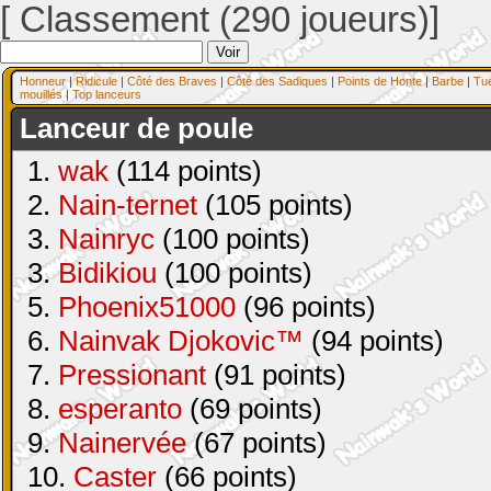
[ Classement (290 joueurs)]
Honneur
|
Ridicule
|
Côté des Braves
|
Côté des Sadiques
|
Points de Honte
|
Barbe
|
Tu
mouillés
|
Top lanceurs
Lanceur de poule
1.
wak
(114 points)
2.
Nain-ternet
(105 points)
3.
Nainryc
(100 points)
3.
Bidikiou
(100 points)
5.
Phoenix51000
(96 points)
6.
Nainvak Djokovic™
(94 points)
7.
Pressionant
(91 points)
8.
esperanto
(69 points)
9.
Nainervée
(67 points)
10.
Caster
(66 points)