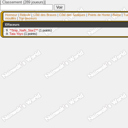
[ Classement (289 joueurs)]
Honneur
|
Ridicule
|
Côté des Braves
|
Côté des Sadiques
|
Points de Honte
|
Barbe
|
Tu
mouillés
|
Top lanceurs
Effaceurs
9.
**Snip_NaiN_StarZ**
(1 points)
9.
Tata Yoyo
(1 points)