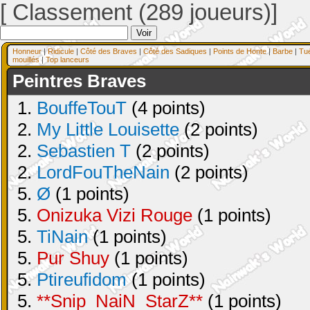
[ Classement (289 joueurs)]
Honneur
|
Ridicule
|
Côté des Braves
|
Côté des Sadiques
|
Points de Honte
|
Barbe
|
Tu
mouillés
|
Top lanceurs
Peintres Braves
1.
BouffeTouT
(4 points)
2.
My Little Louisette
(2 points)
2.
Sebastien T
(2 points)
2.
LordFouTheNain
(2 points)
5.
Ø
(1 points)
5.
Onizuka Vizi Rouge
(1 points)
5.
TiNain
(1 points)
5.
Pur Shuy
(1 points)
5.
Ptireufidom
(1 points)
5.
**Snip_NaiN_StarZ**
(1 points)