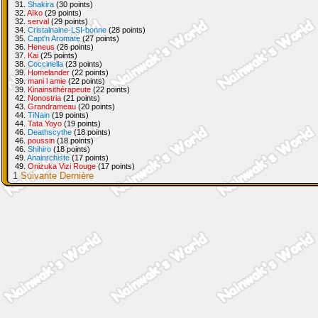
31.
Shakira
(30 points)
32.
Aïko
(29 points)
32.
serval
(29 points)
34.
Cristalnaine-LSI-bonne
(28 points)
35.
Capt'n Aromate
(27 points)
36.
Heneus
(26 points)
37.
Kai
(25 points)
38.
Coccinella
(23 points)
39.
Homelander
(22 points)
39.
mani l amie
(22 points)
39.
Kinainsithérapeute
(22 points)
42.
Nonostria
(21 points)
43.
Grandrameau
(20 points)
44.
TiNain
(19 points)
44.
Tata Yoyo
(19 points)
46.
Deathscythe
(18 points)
46.
poussin
(18 points)
46.
Shihiro
(18 points)
49.
Anainrchiste
(17 points)
49.
Onizuka Vizi Rouge
(17 points)
1
Suivante
Dernière