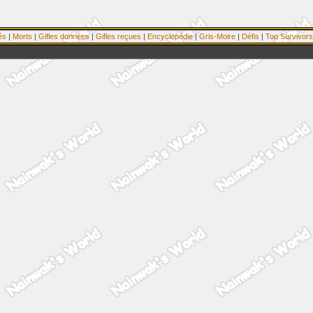
és
|
Morts
|
Gifles données
|
Gifles reçues
|
Encyclopédie
|
Gris-Moire
|
Défis
|
Top Survivors