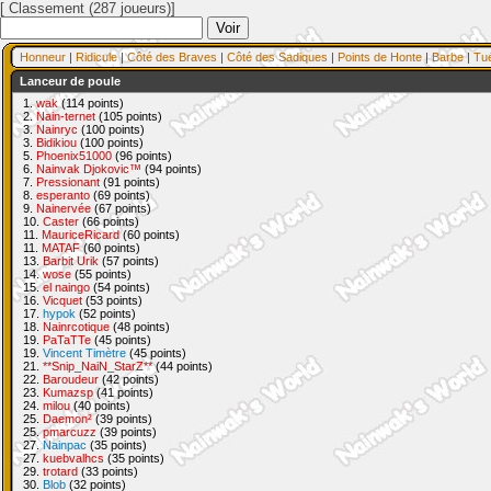
[ Classement (287 joueurs)]
Honneur
|
Ridicule
|
Côté des Braves
|
Côté des Sadiques
|
Points de Honte
|
Barbe
|
Tu
Lanceur de poule
1.
wak
(114 points)
2.
Nain-ternet
(105 points)
3.
Nainryc
(100 points)
3.
Bidikiou
(100 points)
5.
Phoenix51000
(96 points)
6.
Nainvak Djokovic™
(94 points)
7.
Pressionant
(91 points)
8.
esperanto
(69 points)
9.
Nainervée
(67 points)
10.
Caster
(66 points)
11.
MauriceRicard
(60 points)
11.
MATAF
(60 points)
13.
Barbit Urik
(57 points)
14.
wose
(55 points)
15.
el naingo
(54 points)
16.
Vicquet
(53 points)
17.
hypok
(52 points)
18.
Nainrcotique
(48 points)
19.
PaTaTTe
(45 points)
19.
Vincent Timètre
(45 points)
21.
**Snip_NaiN_StarZ**
(44 points)
22.
Baroudeur
(42 points)
23.
Kumazsp
(41 points)
24.
milou
(40 points)
25.
Daemon²
(39 points)
25.
pmarcuzz
(39 points)
27.
Nainpac
(35 points)
27.
kuebvalhcs
(35 points)
29.
trotard
(33 points)
30.
Blob
(32 points)