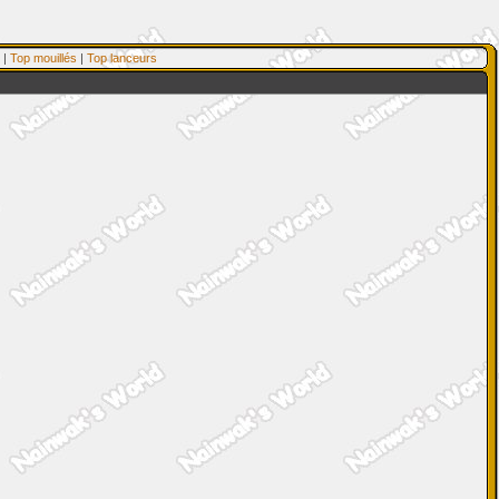
|
Top mouillés
|
Top lanceurs