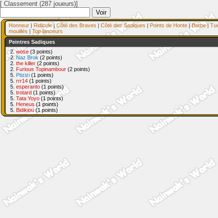
[ Classement (287 joueurs)]
Honneur
|
Ridicule
|
Côté des Braves
|
Côté des Sadiques
|
Points de Honte
|
Barbe
|
Tu
mouillés
|
Top lanceurs
Peintres Sadiques
2.
wose
(3 points)
2.
Naz Brok
(2 points)
2.
the killer
(2 points)
2.
Furious Topinambour
(2 points)
5.
Ptizizi
(1 points)
5.
rrr14
(1 points)
5.
esperanto
(1 points)
5.
trotard
(1 points)
5.
Tata Yoyo
(1 points)
5.
Heneus
(1 points)
5.
Bidikiou
(1 points)