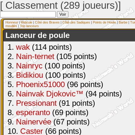
[ Classement (289 joueurs)]
Honneur
|
Ridicule
|
Côté des Braves
|
Côté des Sadiques
|
Points de Honte
|
Barbe
|
Tu
mouillés
|
Top lanceurs
Lanceur de poule
1.
wak
(114 points)
2.
Nain-ternet
(105 points)
3.
Nainryc
(100 points)
3.
Bidikiou
(100 points)
5.
Phoenix51000
(96 points)
6.
Nainvak Djokovic™
(94 points)
7.
Pressionant
(91 points)
8.
esperanto
(69 points)
9.
Nainervée
(67 points)
10.
Caster
(66 points)