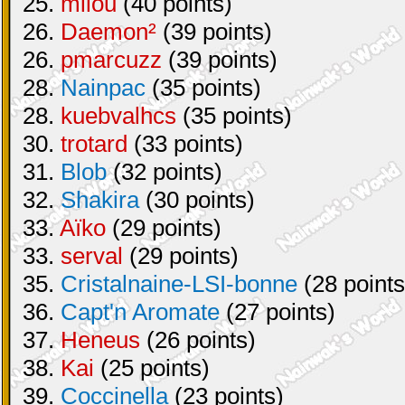
25.
milou
(40 points)
26.
Daemon²
(39 points)
26.
pmarcuzz
(39 points)
28.
Nainpac
(35 points)
28.
kuebvalhcs
(35 points)
30.
trotard
(33 points)
31.
Blob
(32 points)
32.
Shakira
(30 points)
33.
Aïko
(29 points)
33.
serval
(29 points)
35.
Cristalnaine-LSI-bonne
(28 points
36.
Capt'n Aromate
(27 points)
37.
Heneus
(26 points)
38.
Kai
(25 points)
39.
Coccinella
(23 points)