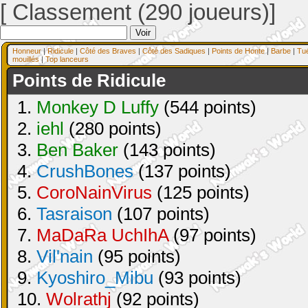
[ Classement (290 joueurs)]
Honneur
|
Ridicule
|
Côté des Braves
|
Côté des Sadiques
|
Points de Honte
|
Barbe
|
Tu
mouillés
|
Top lanceurs
Points de Ridicule
1.
Monkey D Luffy
(544 points)
2.
iehl
(280 points)
3.
Ben Baker
(143 points)
4.
CrushBones
(137 points)
5.
CoroNainVirus
(125 points)
6.
Tasraison
(107 points)
7.
MaDaRa UchIhA
(97 points)
8.
Vil'nain
(95 points)
9.
Kyoshiro_Mibu
(93 points)
10.
Wolrathj
(92 points)