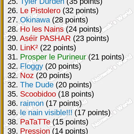
25.
Tyler Durden
(35 points)
26.
Le Pistolero
(32 points)
27.
Okinawa
(28 points)
28.
Ho les Nains
(24 points)
29.
Aséïr PASHAR
(23 points)
30.
LinK²
(22 points)
31.
Prosper le Purineur
(21 points)
32.
Floggy
(20 points)
32.
Noz
(20 points)
32.
The Dude
(20 points)
35.
Scoobidoo
(18 points)
36.
raimon
(17 points)
36.
le nain visible!!!
(17 points)
38.
PaTaTTe
(15 points)
39.
Pression
(14 points)