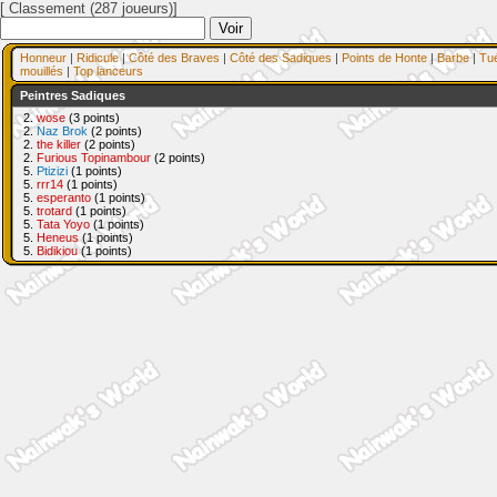
[ Classement (287 joueurs)]
Honneur
|
Ridicule
|
Côté des Braves
|
Côté des Sadiques
|
Points de Honte
|
Barbe
|
Tu
mouillés
|
Top lanceurs
Peintres Sadiques
2.
wose
(3 points)
2.
Naz Brok
(2 points)
2.
the killer
(2 points)
2.
Furious Topinambour
(2 points)
5.
Ptizizi
(1 points)
5.
rrr14
(1 points)
5.
esperanto
(1 points)
5.
trotard
(1 points)
5.
Tata Yoyo
(1 points)
5.
Heneus
(1 points)
5.
Bidikiou
(1 points)