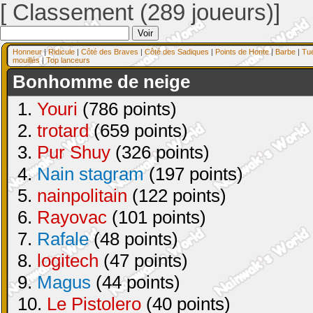
[ Classement (289 joueurs)]
Honneur
|
Ridicule
|
Côté des Braves
|
Côté des Sadiques
|
Points de Honte
|
Barbe
|
Tu
mouillés
|
Top lanceurs
Bonhomme de neige
1.
Youri
(786 points)
2.
trotard
(659 points)
3.
Pur Shuy
(326 points)
4.
Nain stagram
(197 points)
5.
nainpolitain
(122 points)
6.
Rayovac
(101 points)
7.
Rafale
(48 points)
8.
logitech
(47 points)
9.
Magus
(44 points)
10.
Le Pistolero
(40 points)