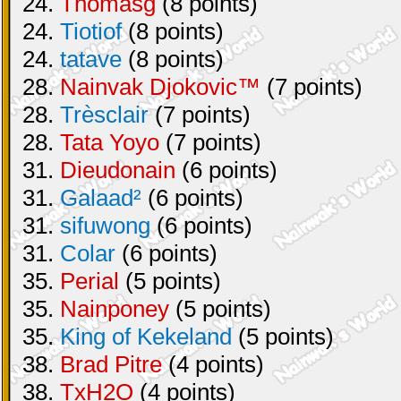
24.
Thomasg
(8 points)
24.
Tiotiof
(8 points)
24.
tatave
(8 points)
28.
Nainvak Djokovic™
(7 points)
28.
Trèsclair
(7 points)
28.
Tata Yoyo
(7 points)
31.
Dieudonain
(6 points)
31.
Galaad²
(6 points)
31.
sifuwong
(6 points)
31.
Colar
(6 points)
35.
Perial
(5 points)
35.
Nainponey
(5 points)
35.
King of Kekeland
(5 points)
38.
Brad Pitre
(4 points)
38.
TxH2O
(4 points)