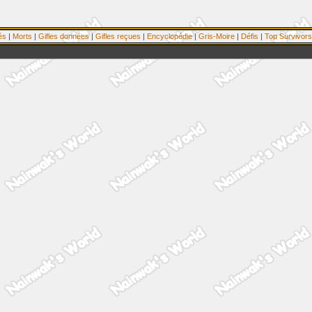
és
|
Morts
|
Gifles données
|
Gifles reçues
|
Encyclopédie
|
Gris-Moire
|
Défis
|
Top Survivors