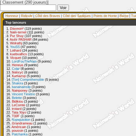
[ Classement (290 joueurs)]
Honneur
|
Ridicule
|
Côté des Braves
|
Côté des Sadiques
|
Points de Honte
|
Barbe
|
Tu
Top lanceurs
1.
Daemon²
(119 points)
2.
Nain-ternet
(111 points)
3.
Pur Shuy
(107 points)
4.
Aséïr PASHAR
(84 points)
5.
Wolrathj
(63 points)
6.
YouSS
(47 points)
7.
Lothard
(24 points)
8.
kuebvalhcs
(13 points)
9.
Vicquet
(10 points)
10.
LordFouTheNain
(9 points)
10.
Heneus
(9 points)
12.
Colar
(8 points)
13.
Nainryc
(6 points)
14.
Kumazsp
(5 points)
14.
[Ton] Compréhensible
(5 points)
16.
Shakira
(3 points)
16.
banainainslip
(3 points)
16.
Nainponey
(3 points)
16.
Vincent Timètre
(3 points)
16.
Belette
(3 points)
16.
Bidikiou
(3 points)
22.
LeComte
(2 points)
22.
trotard
(2 points)
22.
Tata Yoyo
(2 points)
25.
T00F
(1 points)
25.
Nainquisition
(1 points)
25.
Grandrameau
(1 points)
25.
Américain
(1 points)
25.
poussin
(1 points)
25.
Patchanka
(1 points)