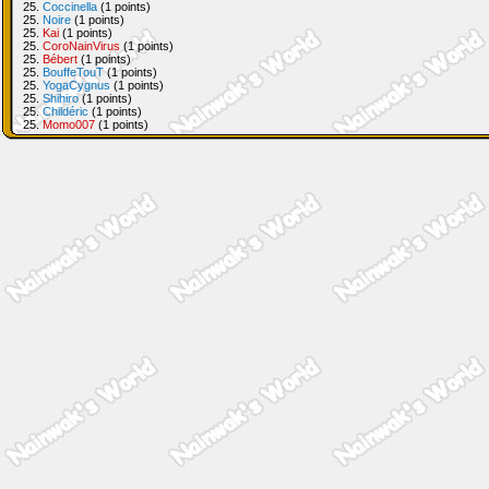
25.
Coccinella
(1 points)
25.
Noire
(1 points)
25.
Kai
(1 points)
25.
CoroNainVirus
(1 points)
25.
Bébert
(1 points)
25.
BouffeTouT
(1 points)
25.
YogaCygnus
(1 points)
25.
Shihiro
(1 points)
25.
Childéric
(1 points)
25.
Momo007
(1 points)