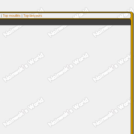
|
Top mouillés
|
Top lanceurs