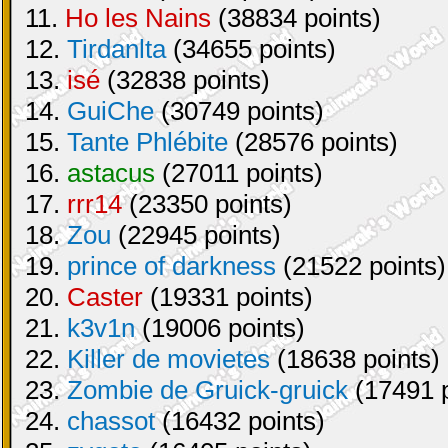
11.
Ho les Nains
(38834 points)
12.
Tirdanlta
(34655 points)
13.
isé
(32838 points)
14.
GuiChe
(30749 points)
15.
Tante Phlébite
(28576 points)
16.
astacus
(27011 points)
17.
rrr14
(23350 points)
18.
Zou
(22945 points)
19.
prince of darkness
(21522 points)
20.
Caster
(19331 points)
21.
k3v1n
(19006 points)
22.
Killer de movietes
(18638 points)
23.
Zombie de Gruick-gruick
(17491 p
24.
chassot
(16432 points)