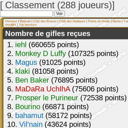
[ Classement (288 joueurs)]
Honneur
|
Ridicule
|
Côté des Braves
|
Côté des Sadiques
|
Points de Honte
|
Barbe
|
Tu
mouillés
|
Top lanceurs
Nombre de gifles reçues
1.
iehl
(660655 points)
2.
Monkey D Luffy
(107325 points)
3.
Magus
(91025 points)
4.
klaki
(81058 points)
5.
Ben Baker
(76895 points)
6.
MaDaRa UchIhA
(75606 points)
7.
Prosper le Purineur
(72538 points)
8.
Bourino
(66871 points)
9.
bahamut
(58172 points)
10.
Vil'nain
(43624 points)