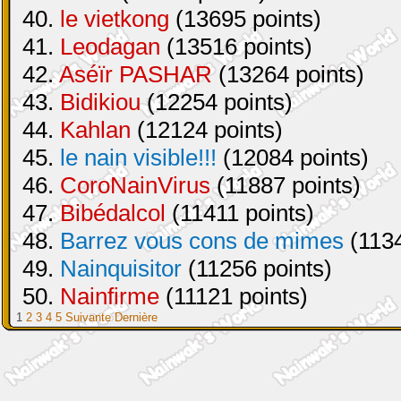
40.
le vietkong
(13695 points)
41.
Leodagan
(13516 points)
42.
Aséïr PASHAR
(13264 points)
43.
Bidikiou
(12254 points)
44.
Kahlan
(12124 points)
45.
le nain visible!!!
(12084 points)
46.
CoroNainVirus
(11887 points)
47.
Bibédalcol
(11411 points)
48.
Barrez vous cons de mimes
(1134
49.
Nainquisitor
(11256 points)
50.
Nainfirme
(11121 points)
1
2
3
4
5
Suivante
Dernière