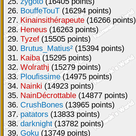
25.
zygoto
(16405 points)
26.
BouffeTouT
(16294 points)
27.
Kinainsithérapeute
(16266 points)
28.
Heneus
(16263 points)
29.
Tyzef
(15505 points)
30.
Brutus_Matius²
(15394 points)
31.
Kaiba
(15295 points)
32.
Wolrathj
(15279 points)
33.
Ploufissime
(14975 points)
34.
Nainki
(14923 points)
35.
NainDécrottable
(14877 points)
36.
CrushBones
(13965 points)
37.
patators
(13833 points)
38.
darknight
(13782 points)
39.
Goku
(13749 points)