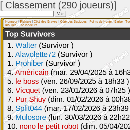
[ Classement (290 joueurs)]
Honneur
|
Ridicule
|
Côté des Braves
|
Côté des Sadiques
|
Points de Honte
|
Barbe
|
Tu
mouillés
|
Top lanceurs
Top Survivors
1.
Walter
(Survivor )
1.
Alavolette72
(Survivor )
1.
Prohiber
(Survivor )
4.
Américain
(mar. 29/04/2025 à 16h3
5.
le boss
(ven. 26/09/2025 à 18h33 )
6.
Vicquet
(ven. 23/01/2026 à 07h25 
7.
Pur Shuy
(dim. 01/02/2026 à 00h38
8.
Split044
(mar. 17/02/2026 à 23h39 
9.
Mulosore
(lun. 30/03/2026 à 22h22
10.
nono le petit robot
(dim. 05/04/20