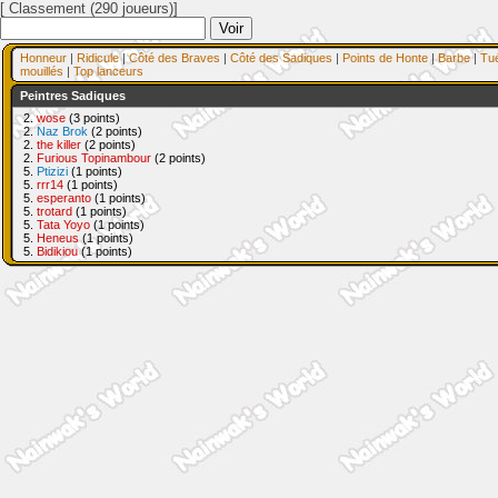
[ Classement (290 joueurs)]
Honneur
|
Ridicule
|
Côté des Braves
|
Côté des Sadiques
|
Points de Honte
|
Barbe
|
Tu
mouillés
|
Top lanceurs
Peintres Sadiques
2.
wose
(3 points)
2.
Naz Brok
(2 points)
2.
the killer
(2 points)
2.
Furious Topinambour
(2 points)
5.
Ptizizi
(1 points)
5.
rrr14
(1 points)
5.
esperanto
(1 points)
5.
trotard
(1 points)
5.
Tata Yoyo
(1 points)
5.
Heneus
(1 points)
5.
Bidikiou
(1 points)