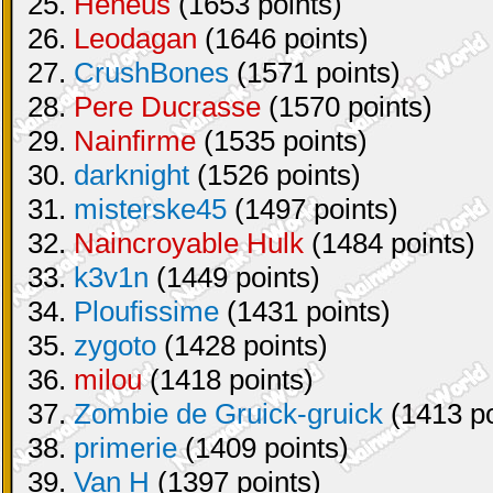
25.
Heneus
(1653 points)
26.
Leodagan
(1646 points)
27.
CrushBones
(1571 points)
28.
Pere Ducrasse
(1570 points)
29.
Nainfirme
(1535 points)
30.
darknight
(1526 points)
31.
misterske45
(1497 points)
32.
Naincroyable Hulk
(1484 points)
33.
k3v1n
(1449 points)
34.
Ploufissime
(1431 points)
35.
zygoto
(1428 points)
36.
milou
(1418 points)
37.
Zombie de Gruick-gruick
(1413 po
38.
primerie
(1409 points)
39.
Van H
(1397 points)