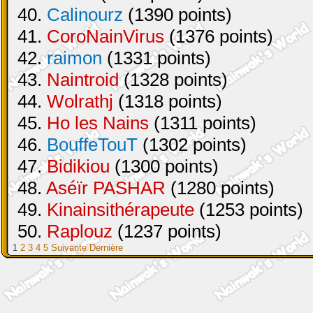
40.
Calinourz
(1390 points)
41.
CoroNainVirus
(1376 points)
42.
raimon
(1331 points)
43.
Naintroid
(1328 points)
44.
Wolrathj
(1318 points)
45.
Ho les Nains
(1311 points)
46.
BouffeTouT
(1302 points)
47.
Bidikiou
(1300 points)
48.
Aséïr PASHAR
(1280 points)
49.
Kinainsithérapeute
(1253 points)
50.
Raplouz
(1237 points)
1
2
3
4
5
Suivante
Dernière