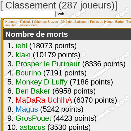
[ Classement (287 joueurs)]
Honneur
|
Ridicule
|
Côté des Braves
|
Côté des Sadiques
|
Points de Honte
|
Barbe
|
Tu
mouillés
|
Top lanceurs
Nombre de morts
1.
iehl
(18073 points)
2.
klaki
(10179 points)
3.
Prosper le Purineur
(8336 points)
4.
Bourino
(7191 points)
5.
Monkey D Luffy
(7186 points)
6.
Ben Baker
(6958 points)
7.
MaDaRa UchIhA
(6370 points)
8.
Magus
(5242 points)
9.
GrosPouet
(4423 points)
10.
astacus
(3530 points)