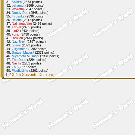
31.
Shihiro
(2573 points)
32.
bahamut
(2569 points)
33.
Wolrathj
(2547 points)
34.
Doody Doo
(2545 points)
35.
Tirdanlta
(2536 points)
36.
Belette
(2517 points)
37.
Nainatoutfaire
(2486 points)
38.
serval
(2465 points)
39.
LinK²
(2434 points)
40.
konic
(2430 points)
41.
Bidikiou
(2414 points)
42.
Naz Brok
(2397 points)
43.
tatave
(2393 points)
44.
Gilgamesh
(2382 points)
45.
Brutus_Matius²
(2371 points)
46.
Miyamoto Musashi
(2331 points)
47.
The Dude
(2294 points)
48.
Nainki
(2283 points)
49.
Zou
(2277 points)
50.
Ploufissime
(2261 points)
1
2
3
4
5
Suivante
Dernière