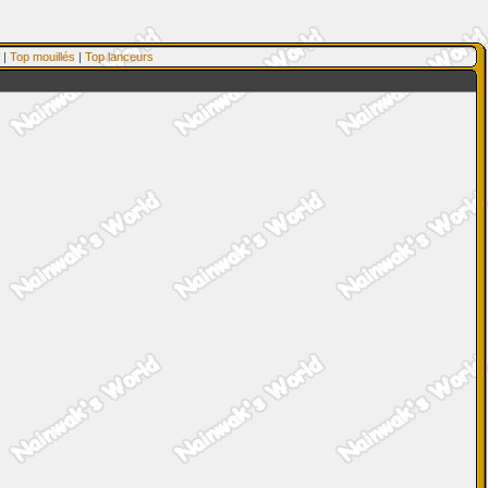
|
Top mouillés
|
Top lanceurs