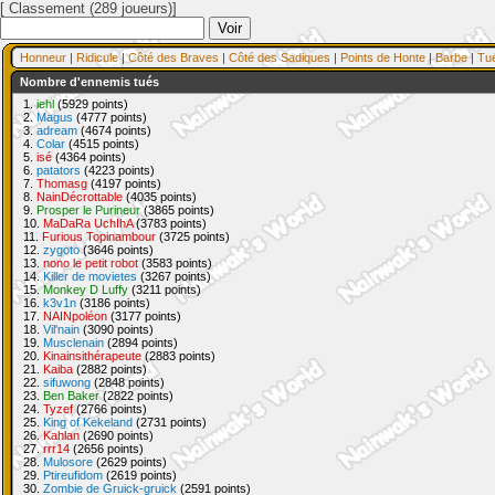
[ Classement (289 joueurs)]
Honneur
|
Ridicule
|
Côté des Braves
|
Côté des Sadiques
|
Points de Honte
|
Barbe
|
Tu
Nombre d'ennemis tués
1.
iehl
(5929 points)
2.
Magus
(4777 points)
3.
adream
(4674 points)
4.
Colar
(4515 points)
5.
isé
(4364 points)
6.
patators
(4223 points)
7.
Thomasg
(4197 points)
8.
NainDécrottable
(4035 points)
9.
Prosper le Purineur
(3865 points)
10.
MaDaRa UchIhA
(3783 points)
11.
Furious Topinambour
(3725 points)
12.
zygoto
(3646 points)
13.
nono le petit robot
(3583 points)
14.
Killer de movietes
(3267 points)
15.
Monkey D Luffy
(3211 points)
16.
k3v1n
(3186 points)
17.
NAINpoléon
(3177 points)
18.
Vil'nain
(3090 points)
19.
Musclenain
(2894 points)
20.
Kinainsithérapeute
(2883 points)
21.
Kaiba
(2882 points)
22.
sifuwong
(2848 points)
23.
Ben Baker
(2822 points)
24.
Tyzef
(2766 points)
25.
King of Kekeland
(2731 points)
26.
Kahlan
(2690 points)
27.
rrr14
(2656 points)
28.
Mulosore
(2629 points)
29.
Ptireufidom
(2619 points)
30.
Zombie de Gruick-gruick
(2591 points)