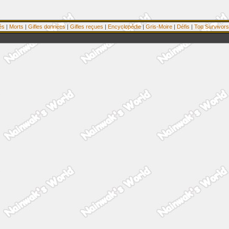
és
|
Morts
|
Gifles données
|
Gifles reçues
|
Encyclopédie
|
Gris-Moire
|
Défis
|
Top Survivors