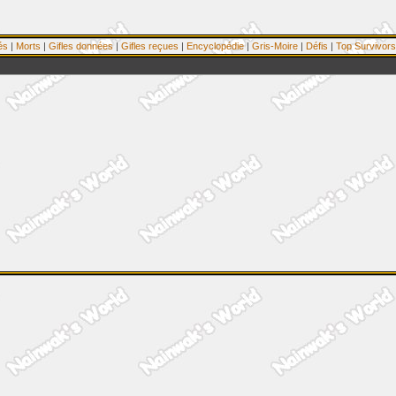
és
|
Morts
|
Gifles données
|
Gifles reçues
|
Encyclopédie
|
Gris-Moire
|
Défis
|
Top Survivors