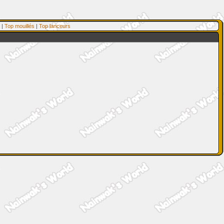
|
Top mouillés
|
Top lanceurs