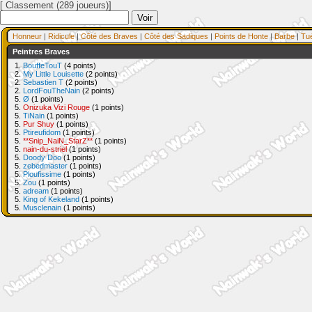
[ Classement (289 joueurs)]
Honneur
|
Ridicule
|
Côté des Braves
|
Côté des Sadiques
|
Points de Honte
|
Barbe
|
Tu
Peintres Braves
1.
BouffeTouT
(4 points)
2.
My Little Louisette
(2 points)
2.
Sebastien T
(2 points)
2.
LordFouTheNain
(2 points)
5.
Ø
(1 points)
5.
Onizuka Vizi Rouge
(1 points)
5.
TiNain
(1 points)
5.
Pur Shuy
(1 points)
5.
Ptireufidom
(1 points)
5.
**Snip_NaiN_StarZ**
(1 points)
5.
nain-du-striel
(1 points)
5.
Doody Doo
(1 points)
5.
zebedmaster
(1 points)
5.
Ploufissime
(1 points)
5.
Zou
(1 points)
5.
adream
(1 points)
5.
King of Kekeland
(1 points)
5.
Musclenain
(1 points)