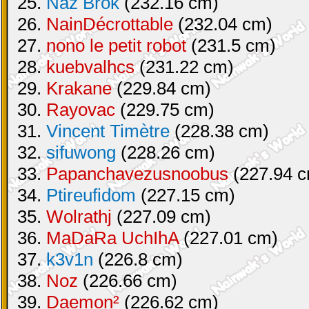
25.
Naz Brok
(232.16 cm)
26.
NainDécrottable
(232.04 cm)
27.
nono le petit robot
(231.5 cm)
28.
kuebvalhcs
(231.22 cm)
29.
Krakane
(229.84 cm)
30.
Rayovac
(229.75 cm)
31.
Vincent Timètre
(228.38 cm)
32.
sifuwong
(228.26 cm)
33.
Papanchavezusnoobus
(227.94 
34.
Ptireufidom
(227.15 cm)
35.
Wolrathj
(227.09 cm)
36.
MaDaRa UchIhA
(227.01 cm)
37.
k3v1n
(226.8 cm)
38.
Noz
(226.66 cm)
39.
Daemon²
(226.62 cm)