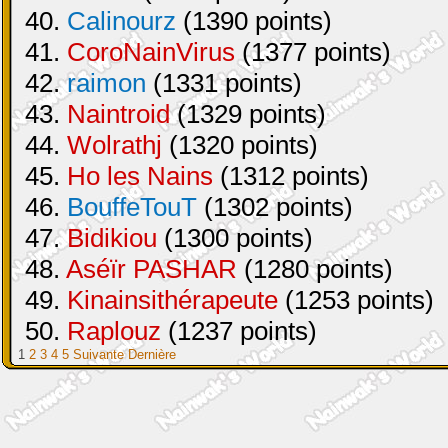
40.
Calinourz
(1390 points)
41.
CoroNainVirus
(1377 points)
42.
raimon
(1331 points)
43.
Naintroid
(1329 points)
44.
Wolrathj
(1320 points)
45.
Ho les Nains
(1312 points)
46.
BouffeTouT
(1302 points)
47.
Bidikiou
(1300 points)
48.
Aséïr PASHAR
(1280 points)
49.
Kinainsithérapeute
(1253 points)
50.
Raplouz
(1237 points)
1
2
3
4
5
Suivante
Dernière