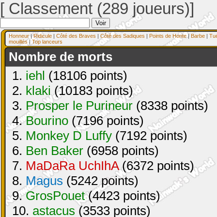
[ Classement (289 joueurs)]
Honneur
|
Ridicule
|
Côté des Braves
|
Côté des Sadiques
|
Points de Honte
|
Barbe
|
Tu
mouillés
|
Top lanceurs
Nombre de morts
1.
iehl
(18106 points)
2.
klaki
(10183 points)
3.
Prosper le Purineur
(8338 points)
4.
Bourino
(7196 points)
5.
Monkey D Luffy
(7192 points)
6.
Ben Baker
(6958 points)
7.
MaDaRa UchIhA
(6372 points)
8.
Magus
(5242 points)
9.
GrosPouet
(4423 points)
10.
astacus
(3533 points)