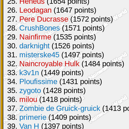
25.
Heneus
(1654 points)
26.
Leodagan
(1647 points)
27.
Pere Ducrasse
(1572 points)
28.
CrushBones
(1571 points)
29.
Nainfirme
(1535 points)
30.
darknight
(1526 points)
31.
misterske45
(1497 points)
32.
Naincroyable Hulk
(1484 points)
33.
k3v1n
(1449 points)
34.
Ploufissime
(1431 points)
35.
zygoto
(1428 points)
36.
milou
(1418 points)
37.
Zombie de Gruick-gruick
(1413 po
38.
primerie
(1409 points)
39.
Van H
(1397 points)