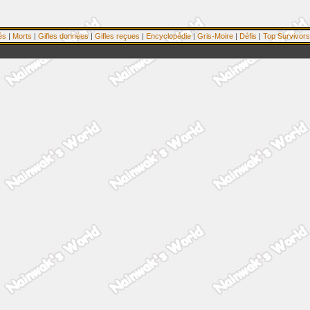
és
|
Morts
|
Gifles données
|
Gifles reçues
|
Encyclopédie
|
Gris-Moire
|
Défis
|
Top Survivors