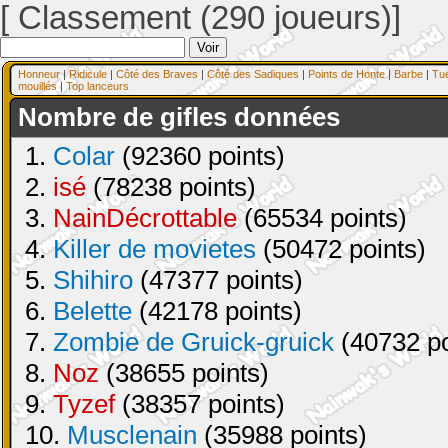
[ Classement (290 joueurs)]
Honneur
|
Ridicule
|
Côté des Braves
|
Côté des Sadiques
|
Points de Honte
|
Barbe
|
Tu
mouillés
|
Top lanceurs
Nombre de gifles données
1.
Colar
(92360 points)
2.
isé
(78238 points)
3.
NainDécrottable
(65534 points)
4.
Killer de movietes
(50472 points)
5.
Shihiro
(47377 points)
6.
Belette
(42178 points)
7.
Zombie de Gruick-gruick
(40732 po
8.
Noz
(38655 points)
9.
Tyzef
(38357 points)
10.
Musclenain
(35988 points)