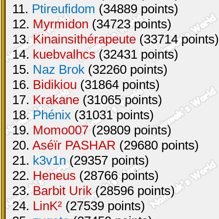
11.
Ptireufidom
(34889 points)
12.
Myrmidon
(34723 points)
13.
Kinainsithérapeute
(33714 points)
14.
kuebvalhcs
(32431 points)
15.
Naz Brok
(32260 points)
16.
Bidikiou
(31864 points)
17.
Krakane
(31065 points)
18.
Phénix
(31031 points)
19.
Momo007
(29809 points)
20.
Aséïr PASHAR
(29680 points)
21.
k3v1n
(29357 points)
22.
Heneus
(28766 points)
23.
Barbit Urik
(28596 points)
24.
LinK²
(27539 points)