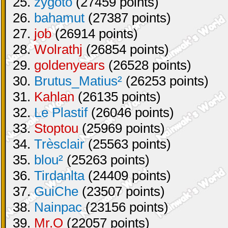
25.
zygoto
(27459 points)
26.
bahamut
(27387 points)
27.
job
(26914 points)
28.
Wolrathj
(26854 points)
29.
goldenyears
(26528 points)
30.
Brutus_Matius²
(26253 points)
31.
Kahlan
(26135 points)
32.
Le Plastif
(26046 points)
33.
Stoptou
(25969 points)
34.
Trèsclair
(25563 points)
35.
blou²
(25263 points)
36.
Tirdanlta
(24409 points)
37.
GuiChe
(23507 points)
38.
Nainpac
(23156 points)
39.
Mr.O
(22057 points)