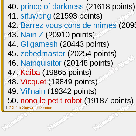
40.
prince of darkness
(21618 points)
41.
sifuwong
(21593 points)
42.
Barrez vous cons de mimes
(2095
43.
Nain Z
(20910 points)
44.
Gilgamesh
(20443 points)
45.
zebedmaster
(20254 points)
46.
Nainquisitor
(20148 points)
47.
Kaiba
(19865 points)
48.
Vicquet
(19849 points)
49.
Vil'nain
(19342 points)
50.
nono le petit robot
(19187 points)
1
2
3
4
5
Suivante
Dernière