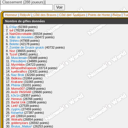
[ Classement (288 joueurs)]
Honneur
|
Ridicule
|
Côté des Braves
|
Côté des Sadiques
|
Points de Honte
|
Barbe
|
Tu
Nombre de gifles données
1.
Colar
(92369 points)
2.
isé
(78238 points)
3.
NainDécrottable
(65534 points)
4.
Killer de movietes
(50472 points)
5.
Shihiro
(47908 points)
6.
Belette
(42178 points)
7.
Zombie de Gruick-gruick
(40732 points)
8.
Noz
(38655 points)
9.
Tyzef
(38451 points)
10.
Musclenain
(35988 points)
11.
Ptireufidom
(34889 points)
12.
Myrmidon
(34723 points)
13.
Kinainsithérapeute
(33714 points)
14.
kuebvalhcs
(32431 points)
15.
Naz Brok
(32260 points)
16.
Bidikiou
(31864 points)
17.
Krakane
(31065 points)
18.
Phénix
(31031 points)
19.
Momo007
(29809 points)
20.
Aséïr PASHAR
(29680 points)
21.
k3v1n
(29357 points)
22.
Heneus
(28766 points)
23.
Barbit Urik
(28596 points)
24.
LinK²
(27539 points)
25.
zygoto
(27459 points)
26.
bahamut
(27387 points)
27.
job
(26914 points)
28.
Wolrathj
(26854 points)
29.
goldenyears
(26592 points)
30.
Brutus_Matius²
(26253 points)