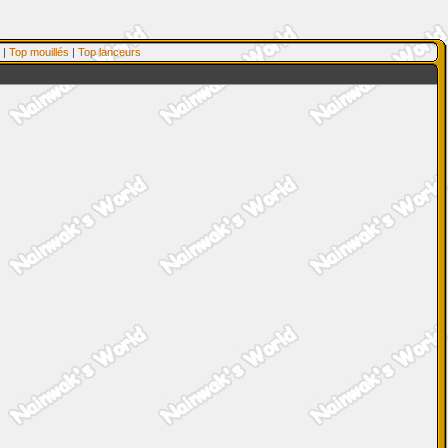
|
Top mouillés
|
Top lanceurs