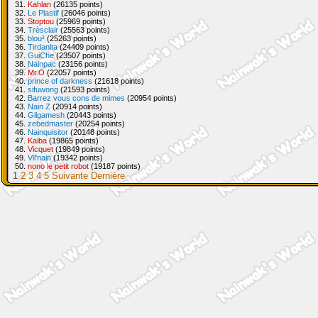
31.
Kahlan
(26135 points)
32.
Le Plastif
(26046 points)
33.
Stoptou
(25969 points)
34.
Trèsclair
(25563 points)
35.
blou²
(25263 points)
36.
Tirdanlta
(24409 points)
37.
GuiChe
(23507 points)
38.
Nainpac
(23156 points)
39.
Mr.O
(22057 points)
40.
prince of darkness
(21618 points)
41.
sifuwong
(21593 points)
42.
Barrez vous cons de mimes
(20954 points)
43.
Nain Z
(20914 points)
44.
Gilgamesh
(20443 points)
45.
zebedmaster
(20254 points)
46.
Nainquisitor
(20148 points)
47.
Kaiba
(19865 points)
48.
Vicquet
(19849 points)
49.
Vil'nain
(19342 points)
50.
nono le petit robot
(19187 points)
1
2
3
4
5
Suivante
Dernière