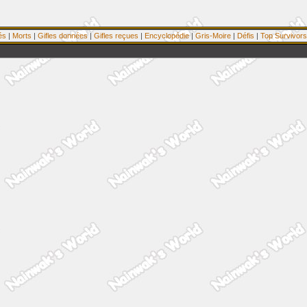
és
|
Morts
|
Gifles données
|
Gifles reçues
|
Encyclopédie
|
Gris-Moire
|
Défis
|
Top Survivors