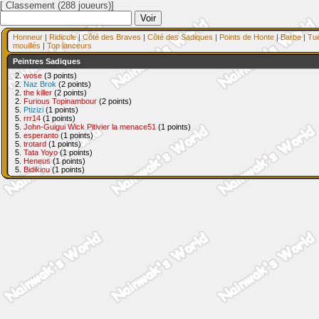
[ Classement (288 joueurs)]
Honneur
|
Ridicule
|
Côté des Braves
|
Côté des Sadiques
|
Points de Honte
|
Barbe
|
Tu
mouillés
|
Top lanceurs
Peintres Sadiques
2.
wose
(3 points)
2.
Naz Brok
(2 points)
2.
the killer
(2 points)
2.
Furious Topinambour
(2 points)
5.
Ptizizi
(1 points)
5.
rrr14
(1 points)
5.
John-Guigui Wick Pitivier la menace51
(1 points)
5.
esperanto
(1 points)
5.
trotard
(1 points)
5.
Tata Yoyo
(1 points)
5.
Heneus
(1 points)
5.
Bidikiou
(1 points)