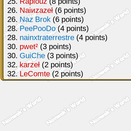
25.
Raplouz
(8 points)
26.
Naiиzazeł
(6 points)
26.
Naz Brok
(6 points)
28.
PeePooDo
(4 points)
28.
nainxtraterrestre
(4 points)
30.
pwet²
(3 points)
30.
GuiChe
(3 points)
32.
karzeł
(2 points)
32.
LeComte
(2 points)