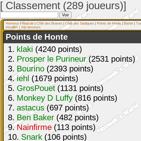
[ Classement (289 joueurs)]
Honneur
|
Ridicule
|
Côté des Braves
|
Côté des Sadiques
|
Points de Honte
|
Barbe
|
Tu
mouillés
|
Top lanceurs
Points de Honte
1.
klaki
(4240 points)
2.
Prosper le Purineur
(2531 points)
3.
Bourino
(2393 points)
4.
iehl
(1679 points)
5.
GrosPouet
(1131 points)
6.
Monkey D Luffy
(816 points)
7.
astacus
(697 points)
8.
Ben Baker
(482 points)
9.
Nainfirme
(113 points)
10.
Snark
(106 points)