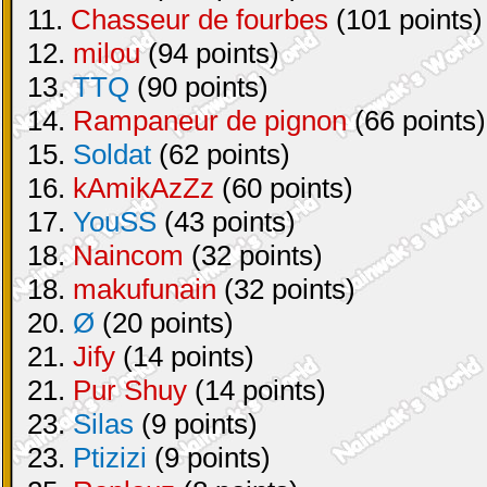
11.
Chasseur de fourbes
(101 points)
12.
milou
(94 points)
13.
TTQ
(90 points)
14.
Rampaneur de pignon
(66 points)
15.
Soldat
(62 points)
16.
kAmikAzZz
(60 points)
17.
YouSS
(43 points)
18.
Naincom
(32 points)
18.
makufunain
(32 points)
20.
Ø
(20 points)
21.
Jify
(14 points)
21.
Pur Shuy
(14 points)
23.
Silas
(9 points)
23.
Ptizizi
(9 points)