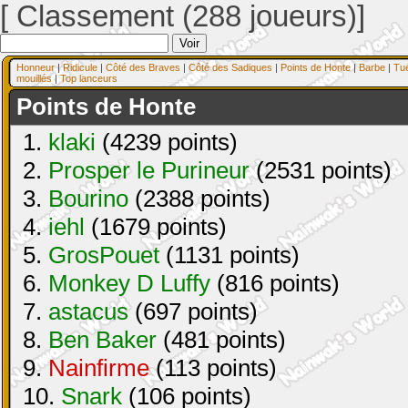
[ Classement (288 joueurs)]
Honneur
|
Ridicule
|
Côté des Braves
|
Côté des Sadiques
|
Points de Honte
|
Barbe
|
Tu
mouillés
|
Top lanceurs
Points de Honte
1.
klaki
(4239 points)
2.
Prosper le Purineur
(2531 points)
3.
Bourino
(2388 points)
4.
iehl
(1679 points)
5.
GrosPouet
(1131 points)
6.
Monkey D Luffy
(816 points)
7.
astacus
(697 points)
8.
Ben Baker
(481 points)
9.
Nainfirme
(113 points)
10.
Snark
(106 points)