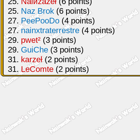
25.
Naiиzazeł
(6 points)
25.
Naz Brok
(6 points)
27.
PeePooDo
(4 points)
27.
nainxtraterrestre
(4 points)
29.
pwet²
(3 points)
29.
GuiChe
(3 points)
31.
karzeł
(2 points)
31.
LeComte
(2 points)