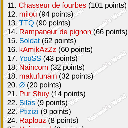
11.
Chasseur de fourbes
(101 points)
12.
milou
(94 points)
13.
TTQ
(90 points)
14.
Rampaneur de pignon
(66 points)
15.
Soldat
(62 points)
16.
kAmikAzZz
(60 points)
17.
YouSS
(43 points)
18.
Naincom
(32 points)
18.
makufunain
(32 points)
20.
Ø
(20 points)
21.
Pur Shuy
(14 points)
22.
Silas
(9 points)
22.
Ptizizi
(9 points)
24.
Raplouz
(8 points)