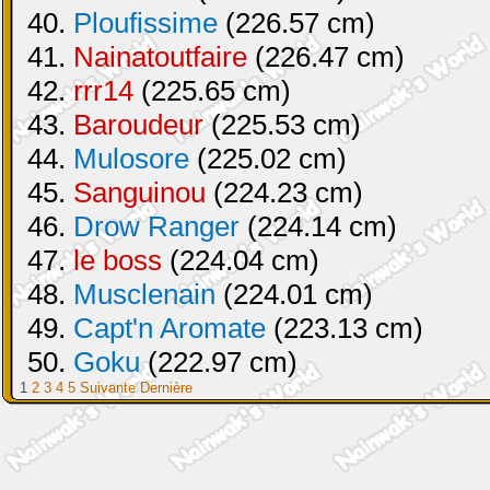
40.
Ploufissime
(226.57 cm)
41.
Nainatoutfaire
(226.47 cm)
42.
rrr14
(225.65 cm)
43.
Baroudeur
(225.53 cm)
44.
Mulosore
(225.02 cm)
45.
Sanguinou
(224.23 cm)
46.
Drow Ranger
(224.14 cm)
47.
le boss
(224.04 cm)
48.
Musclenain
(224.01 cm)
49.
Capt'n Aromate
(223.13 cm)
50.
Goku
(222.97 cm)
1
2
3
4
5
Suivante
Dernière