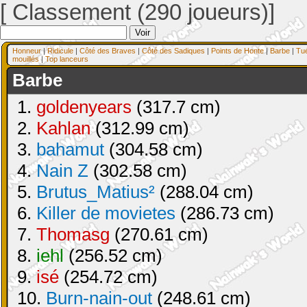
[ Classement (290 joueurs)]
Honneur
|
Ridicule
|
Côté des Braves
|
Côté des Sadiques
|
Points de Honte
|
Barbe
|
Tu
mouillés
|
Top lanceurs
Barbe
1.
goldenyears
(317.7 cm)
2.
Kahlan
(312.99 cm)
3.
bahamut
(304.58 cm)
4.
Nain Z
(302.58 cm)
5.
Brutus_Matius²
(288.04 cm)
6.
Killer de movietes
(286.73 cm)
7.
Thomasg
(270.61 cm)
8.
iehl
(256.52 cm)
9.
isé
(254.72 cm)
10.
Burn-nain-out
(248.61 cm)