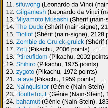
11.
sifuwong
(Leonardo da Vinci (nain
12.
Gilgamesh
(Leonardo da Vinci (na
13.
Miyamoto Musashi
(Shérif (nain-
14.
The Dude
(Shérif (nain-signe), 21
15.
Tiotiof
(Shérif (nain-signe), 2128 
16.
Zombie de Gruick-gruick
(Shérif 
17.
Zou
(Pikachu, 2006 points)
18.
Ptireufidom
(Pikachu, 2002 points
19.
Shihiro
(Pikachu, 1975 points)
20.
zygoto
(Pikachu, 1972 points)
21.
tatave
(Pikachu, 1959 points)
22.
Nainquisitor
(Génie (Nain-Stein), 
23.
BouffeTouT
(Génie (Nain-Stein), 
24.
bahamut
(Génie (Nain-Stein), 183