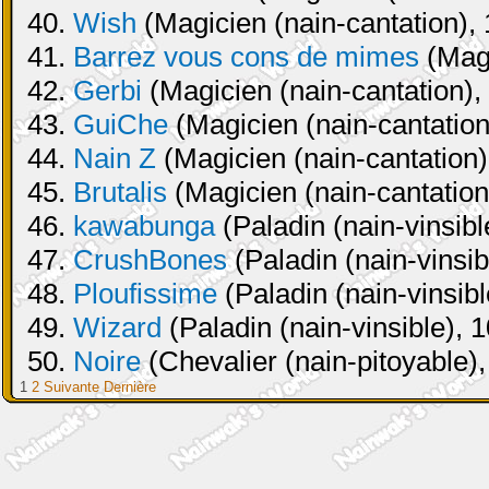
40.
Wish
(Magicien (nain-cantation), 
41.
Barrez vous cons de mimes
(Magi
42.
Gerbi
(Magicien (nain-cantation),
43.
GuiChe
(Magicien (nain-cantation
44.
Nain Z
(Magicien (nain-cantation)
45.
Brutalis
(Magicien (nain-cantation
46.
kawabunga
(Paladin (nain-vinsibl
47.
CrushBones
(Paladin (nain-vinsib
48.
Ploufissime
(Paladin (nain-vinsibl
49.
Wizard
(Paladin (nain-vinsible), 
50.
Noire
(Chevalier (nain-pitoyable),
1
2
Suivante
Dernière