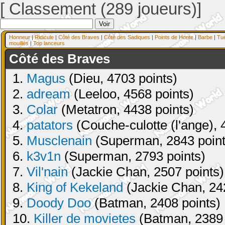
[ Classement (289 joueurs)]
Honneur
|
Ridicule
|
Côté des Braves
|
Côté des Sadiques
|
Points de Honte
|
Barbe
|
Tu
mouillés
|
Top lanceurs
Côté des Braves
1.
Magus
(Dieu, 4703 points)
2.
adream
(Leeloo, 4568 points)
3.
Colar
(Metatron, 4438 points)
4.
patators
(Couche-culotte (l'ange), 
5.
Musclenain
(Superman, 2843 point
6.
k3v1n
(Superman, 2793 points)
7.
Vil'nain
(Jackie Chan, 2507 points)
8.
King of Kekeland
(Jackie Chan, 24
9.
Doody Doo
(Batman, 2408 points)
10.
Killer de movietes
(Batman, 2389 