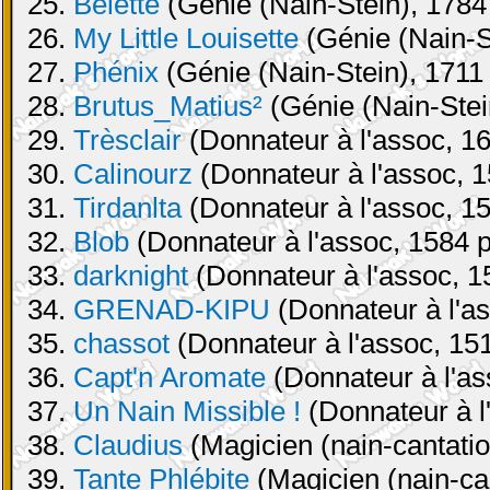
25.
Belette
(Génie (Nain-Stein), 1784 
26.
My Little Louisette
(Génie (Nain-St
27.
Phénix
(Génie (Nain-Stein), 1711 
28.
Brutus_Matius²
(Génie (Nain-Stei
29.
Trèsclair
(Donnateur à l'assoc, 16
30.
Calinourz
(Donnateur à l'assoc, 1
31.
Tirdanlta
(Donnateur à l'assoc, 15
32.
Blob
(Donnateur à l'assoc, 1584 p
33.
darknight
(Donnateur à l'assoc, 1
34.
GRENAD-KIPU
(Donnateur à l'as
35.
chassot
(Donnateur à l'assoc, 151
36.
Capt'n Aromate
(Donnateur à l'as
37.
Un Nain Missible !
(Donnateur à l
38.
Claudius
(Magicien (nain-cantatio
39.
Tante Phlébite
(Magicien (nain-can