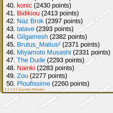
40.
konic
(2430 points)
41.
Bidikiou
(2413 points)
42.
Naz Brok
(2397 points)
43.
tatave
(2393 points)
44.
Gilgamesh
(2382 points)
45.
Brutus_Matius²
(2371 points)
46.
Miyamoto Musashi
(2331 points)
47.
The Dude
(2293 points)
48.
Nainki
(2283 points)
49.
Zou
(2277 points)
50.
Ploufissime
(2260 points)
1
2
3
4
5
Suivante
Dernière