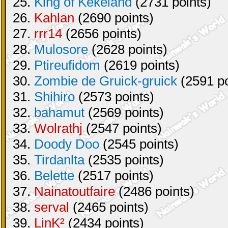
25.
King of Kekeland
(2731 points)
26.
Kahlan
(2690 points)
27.
rrr14
(2656 points)
28.
Mulosore
(2628 points)
29.
Ptireufidom
(2619 points)
30.
Zombie de Gruick-gruick
(2591 po
31.
Shihiro
(2573 points)
32.
bahamut
(2569 points)
33.
Wolrathj
(2547 points)
34.
Doody Doo
(2545 points)
35.
Tirdanlta
(2535 points)
36.
Belette
(2517 points)
37.
Nainatoutfaire
(2486 points)
38.
serval
(2465 points)
39.
LinK²
(2434 points)