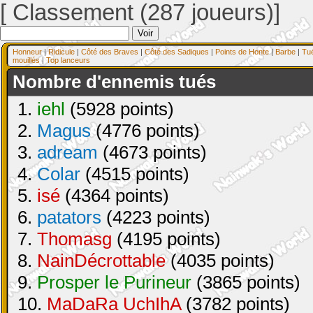
[ Classement (287 joueurs)]
Honneur
|
Ridicule
|
Côté des Braves
|
Côté des Sadiques
|
Points de Honte
|
Barbe
|
Tu
mouillés
|
Top lanceurs
Nombre d'ennemis tués
1.
iehl
(5928 points)
2.
Magus
(4776 points)
3.
adream
(4673 points)
4.
Colar
(4515 points)
5.
isé
(4364 points)
6.
patators
(4223 points)
7.
Thomasg
(4195 points)
8.
NainDécrottable
(4035 points)
9.
Prosper le Purineur
(3865 points)
10.
MaDaRa UchIhA
(3782 points)