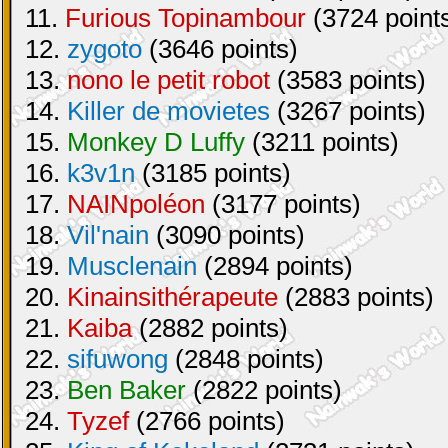
11.
Furious Topinambour
(3724 point
12.
zygoto
(3646 points)
13.
nono le petit robot
(3583 points)
14.
Killer de movietes
(3267 points)
15.
Monkey D Luffy
(3211 points)
16.
k3v1n
(3185 points)
17.
NAINpoléon
(3177 points)
18.
Vil'nain
(3090 points)
19.
Musclenain
(2894 points)
20.
Kinainsithérapeute
(2883 points)
21.
Kaiba
(2882 points)
22.
sifuwong
(2848 points)
23.
Ben Baker
(2822 points)
24.
Tyzef
(2766 points)