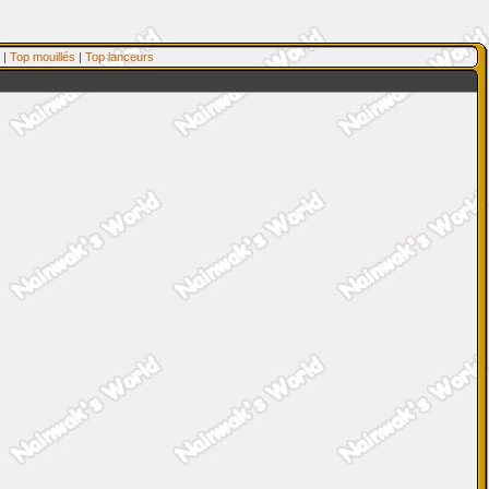
|
Top mouillés
|
Top lanceurs