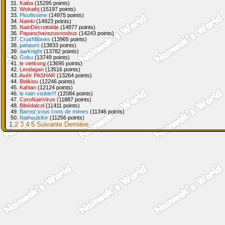
31.
Kaiba
(15295 points)
32.
Wolrathj
(15197 points)
33.
Ploufissime
(14975 points)
34.
Nainki
(14923 points)
35.
NainDécrottable
(14877 points)
36.
Papanchavezusnoobus
(14243 points)
37.
CrushBones
(13965 points)
38.
patators
(13833 points)
39.
darknight
(13782 points)
40.
Goku
(13749 points)
41.
le vietkong
(13695 points)
42.
Leodagan
(13516 points)
43.
Aséïr PASHAR
(13264 points)
44.
Bidikiou
(12246 points)
45.
Kahlan
(12124 points)
46.
le nain visible!!!
(12084 points)
47.
CoroNainVirus
(11887 points)
48.
Bibédalcol
(11411 points)
49.
Barrez vous cons de mimes
(11346 points)
50.
Nainquisitor
(11256 points)
1
2
3
4
5
Suivante
Dernière