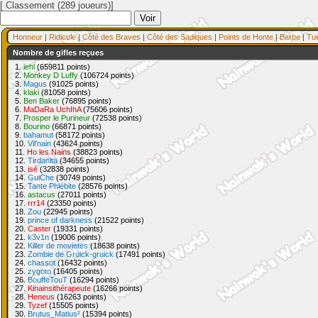
[ Classement (289 joueurs)]
Honneur
|
Ridicule
|
Côté des Braves
|
Côté des Sadiques
|
Points de Honte
|
Barbe
|
Tu
Nombre de gifles reçues
1.
iehl
(659811 points)
2.
Monkey D Luffy
(106724 points)
3.
Magus
(91025 points)
4.
klaki
(81058 points)
5.
Ben Baker
(76895 points)
6.
MaDaRa UchIhA
(75606 points)
7.
Prosper le Purineur
(72538 points)
8.
Bourino
(66871 points)
9.
bahamut
(58172 points)
10.
Vil'nain
(43624 points)
11.
Ho les Nains
(38823 points)
12.
Tirdanlta
(34655 points)
13.
isé
(32838 points)
14.
GuiChe
(30749 points)
15.
Tante Phlébite
(28576 points)
16.
astacus
(27011 points)
17.
rrr14
(23350 points)
18.
Zou
(22945 points)
19.
prince of darkness
(21522 points)
20.
Caster
(19331 points)
21.
k3v1n
(19006 points)
22.
Killer de movietes
(18638 points)
23.
Zombie de Gruick-gruick
(17491 points)
24.
chassot
(16432 points)
25.
zygoto
(16405 points)
26.
BouffeTouT
(16294 points)
27.
Kinainsithérapeute
(16266 points)
28.
Heneus
(16263 points)
29.
Tyzef
(15505 points)
30.
Brutus_Matius²
(15394 points)