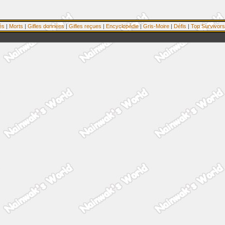
és
|
Morts
|
Gifles données
|
Gifles reçues
|
Encyclopédie
|
Gris-Moire
|
Défis
|
Top Survivors