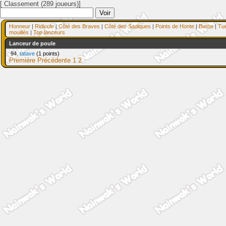
[ Classement (289 joueurs)]
Honneur
|
Ridicule
|
Côté des Braves
|
Côté des Sadiques
|
Points de Honte
|
Barbe
|
Tu
mouillés
|
Top lanceurs
Lanceur de poule
94.
tatave
(1 points)
Première
Précédente
1
2