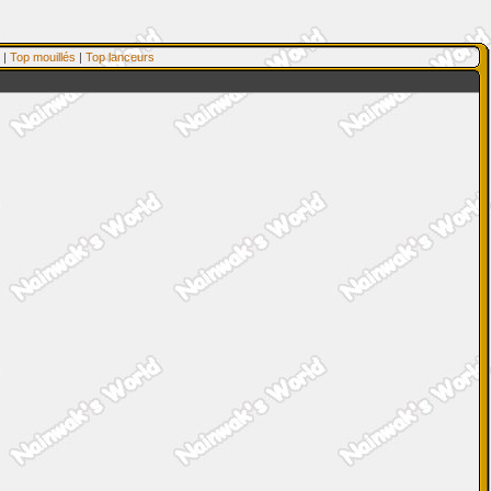
|
Top mouillés
|
Top lanceurs