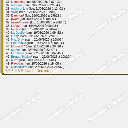
31.
Nonostria
(lun. 08/06/2026 à 07h13 )
32.
adream
(mar. 09/06/2026 à 22h34 )
33.
Anainrchiste
(jeu. 11/06/2026 à 13h03 )
34.
Vralg
(ven. 12/06/2026 à 13h00 )
35.
Daemon²
(lun. 15/06/2026 à 09h32 )
36.
pwet²
(lun. 15/06/2026 à 10h00 )
37.
nain-du-striel
(lun. 15/06/2026 à 20h15 )
38.
Lasbz
(mar. 16/06/2026 à 08h28 )
39.
No one
(ven. 19/06/2026 à 04h42 )
40.
La Douille
(ven. 19/06/2026 à 09h52 )
41.
Ganja
(ven. 19/06/2026 à 12h07 )
42.
Naz Brok
(sam. 20/06/2026 à 18h07 )
43.
PeePooDo
(dim. 21/06/2026 à 10h24 )
44.
Momo007
(dim. 21/06/2026 à 20h28 )
45.
tatave
(lun. 22/06/2026 à 22h07 )
46.
Le Plastif
(sam. 27/06/2026 à 04h45 )
47.
Brutus_Matius²
(sam. 27/06/2026 à 10h29 )
48.
Aurel
(dim. 28/06/2026 à 21h48 )
49.
Rayovac
(lun. 29/06/2026 à 19h08 )
50.
Nainquisitor
(lun. 29/06/2026 à 21h37 )
1
2
3
4
5
Suivante
Dernière