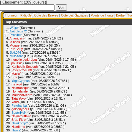
[ Classement (289 joueurs)]
Honneur
|
Ridicule
|
Côté des Braves
|
Côté des Sadiques
|
Points de Honte
|
Barbe
|
Tu
Top Survivors
1.
Walter
(Survivor )
1.
Alavolette72
(Survivor )
1.
Prohiber
(Survivor )
4.
Américain
(mar. 29/04/2025 à 16h32 )
5.
le boss
(ven. 26/09/2025 à 18h33 )
6.
Vicquet
(ven. 23/01/2026 à 07h25 )
7.
Pur Shuy
(dim. 01/02/2026 à 00h38 )
8.
Split044
(mar. 17/02/2026 à 23h39 )
9.
Mulosore
(lun. 30/03/2026 à 22h22 )
10.
nono le petit robot
(dim. 05/04/2026 à 17h48 )
11.
poussin
(sam. 02/05/2026 à 05h35 )
12.
Karibouth Smooph
(lun. 04/05/2026 à 22h05 )
13.
Phoenix51000
(mar. 05/05/2026 à 08h21 )
14.
Matruf
(mar. 05/05/2026 à 22h01 )
15.
Edy
(mer. 06/05/2026 à 07h34 )
16.
YogaCygnus
(mer. 06/05/2026 à 07h51 )
17.
minivolt
(mer. 06/05/2026 à 10h07 )
18.
Nainrcotique
(mer. 06/05/2026 à 22h21 )
19.
Homelander
(jeu. 07/05/2026 à 08h09 )
20.
MauriceRicard
(ven. 08/05/2026 à 18h40 )
21.
Tata Yoyo
(dim. 10/05/2026 à 12h51 )
22.
Youri
(lun. 11/05/2026 à 17h27 )
23.
Patchanka
(ven. 15/05/2026 à 11h04 )
24.
goldenyears
(jeu. 28/05/2026 à 20h17 )
25.
SuperHulk
(ven. 29/05/2026 à 12h55 )
26.
Nainatoutfaire
(ven. 29/05/2026 à 22h57 )
27.
Brad Pitre
(dim. 31/05/2026 à 18h51 )
28.
Nainkomp"'
(lun. 01/06/2026 à 15h27 )
29.
Nainfirme
(ven. 05/06/2026 à 08h52 )
30.
Nain Z
(dim. 07/06/2026 à 21h08 )