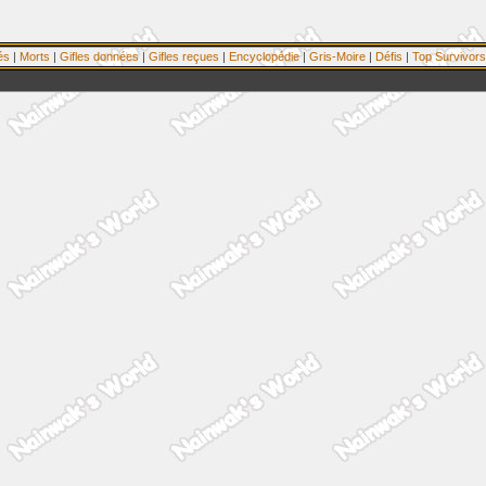
és
|
Morts
|
Gifles données
|
Gifles reçues
|
Encyclopédie
|
Gris-Moire
|
Défis
|
Top Survivors