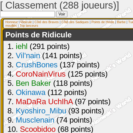
[ Classement (288 joueurs)]
Honneur
|
Ridicule
|
Côté des Braves
|
Côté des Sadiques
|
Points de Honte
|
Barbe
|
Tu
mouillés
|
Top lanceurs
Points de Ridicule
1.
iehl
(291 points)
2.
Vil'nain
(141 points)
3.
CrushBones
(137 points)
4.
CoroNainVirus
(125 points)
5.
Ben Baker
(118 points)
6.
Okinawa
(112 points)
7.
MaDaRa UchIhA
(97 points)
8.
Kyoshiro_Mibu
(93 points)
9.
Musclenain
(74 points)
10.
Scoobidoo
(68 points)