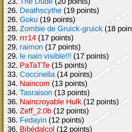
23.
The Dude
(20 points)
26.
Deathscythe
(19 points)
26.
Goku
(19 points)
28.
Zombie de Gruick-gruick
(18 poin
29.
rrr14
(17 points)
29.
raimon
(17 points)
29.
le nain visible!!!
(17 points)
32.
PaTaTTe
(15 points)
33.
Coccinella
(14 points)
34.
Naincom
(13 points)
34.
Tasraison
(13 points)
36.
Naincroyable Hulk
(12 points)
36.
Zeff_2.0b
(12 points)
36.
Fedayin
(12 points)
36.
Bibédalcol
(12 points)