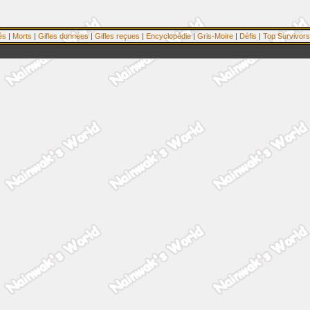
és
|
Morts
|
Gifles données
|
Gifles reçues
|
Encyclopédie
|
Gris-Moire
|
Défis
|
Top Survivors