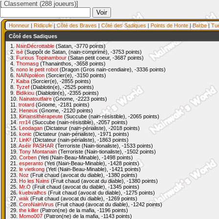
[ Classement (288 joueurs)]
Honneur
|
Ridicule
|
Côté des Braves
|
Côté des Sadiques
|
Points de Honte
|
Barbe
|
Tu
Côté des Sadiques
1.
NainDécrottable
(Satan, -3770 points)
2.
isé
(Suppôt de Satan, (nain-comprimé), -3753 points)
3.
Furious Topinambour
(Satan petit coeur, -3687 points)
4.
Thomasg
(Thanainthos, -3658 points)
5.
nono le petit robot
(Dragon (Gros nain-cendiaire), -3336 points)
6.
NAINpoléon
(Sorcier(e), -3150 points)
7.
Kaiba
(Sorcier(e), -2855 points)
8.
Tyzef
(Diablotin(e), -2525 points)
9.
Bidikiou
(Diablotin(e), -2355 points)
10.
Nainatoutfaire
(Gnome, -2223 points)
11.
trotard
(Gnome, -2181 points)
12.
Heneus
(Gnome, -2120 points)
13.
Kinainsithérapeute
(Succube (nain-résistible), -2065 points)
14.
rrr14
(Succube (nain-résistible), -2057 points)
15.
Leodagan
(Dictateur (nain-périaliste), -2018 points)
16.
konic
(Dictateur (nain-périaliste), -1971 points)
17.
LinK²
(Dictateur (nain-périaliste), -1863 points)
18.
Aséïr PASHAR
(Terroriste (Nain-tionaliste), -1533 points)
19.
Tony Montanain
(Terroriste (Nain-tionaliste), -1502 points)
20.
Corben
(Yeti (Nain-Beau-Minable), -1498 points)
21.
esperanto
(Yeti (Nain-Beau-Minable), -1428 points)
22.
le vietkong
(Yeti (Nain-Beau-Minable), -1421 points)
23.
Noz
(Fruit chaud (avocat du diable), -1380 points)
23.
Ho les Nains
(Fruit chaud (avocat du diable), -1380 points)
25.
Mr.O
(Fruit chaud (avocat du diable), -1345 points)
26.
kuebvalhcs
(Fruit chaud (avocat du diable), -1275 points)
27.
wak
(Fruit chaud (avocat du diable), -1269 points)
28.
CoroNainVirus
(Fruit chaud (avocat du diable), -1242 points)
29.
the killer
(Patron(ne) de la mafia, -1196 points)
30.
Momo007
(Patron(ne) de la mafia, -1143 points)