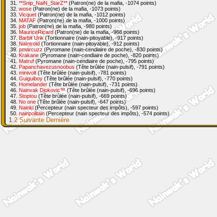
31.
**Snip_NaiN_StarZ**
(Patron(ne) de la mafia, -1074 points)
32.
wose
(Patron(ne) de la mafia, -1073 points)
33.
Vicquet
(Patron(ne) de la mafia, -1012 points)
34.
MATAF
(Patron(ne) de la mafia, -1000 points)
35.
job
(Patron(ne) de la mafia, -980 points)
36.
MauriceRicard
(Patron(ne) de la mafia, -968 points)
37.
Barbit Urik
(Tortionnaire (nain-pitoyable), -917 points)
38.
Naintroid
(Tortionnaire (nain-pitoyable), -912 points)
39.
pmarcuzz
(Pyromane (nain-cendiaire de poche), -830 points)
40.
Krakane
(Pyromane (nain-cendiaire de poche), -820 points)
41.
Matruf
(Pyromane (nain-cendiaire de poche), -795 points)
42.
Papanchavezusnoobus
(Tête brûlée (nain-pulsif), -791 points)
43.
minivolt
(Tête brûlée (nain-pulsif), -781 points)
44.
Guiguiboy
(Tête brûlée (nain-pulsif), -770 points)
45.
Homelander
(Tête brûlée (nain-pulsif), -731 points)
46.
Nainvak Djokovic™
(Tête brûlée (nain-pulsif), -696 points)
47.
Stoptou
(Tête brûlée (nain-pulsif), -669 points)
48.
No one
(Tête brûlée (nain-pulsif), -647 points)
49.
Nainki
(Percepteur (nain specteur des impôts), -597 points)
50.
nainpolitain
(Percepteur (nain specteur des impôts), -574 points)
1
2
Suivante
Dernière