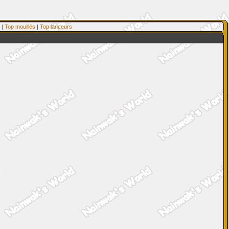
|
Top mouillés
|
Top lanceurs