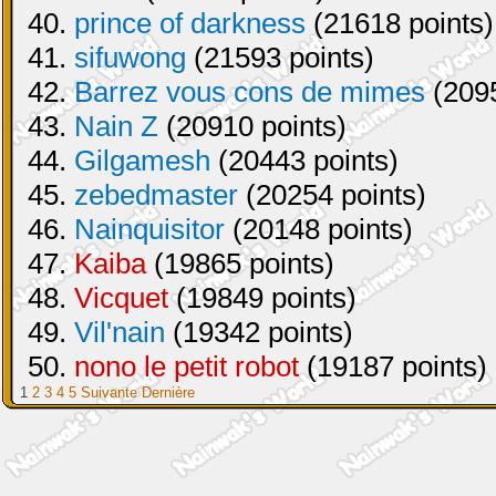
40.
prince of darkness
(21618 points)
41.
sifuwong
(21593 points)
42.
Barrez vous cons de mimes
(2095
43.
Nain Z
(20910 points)
44.
Gilgamesh
(20443 points)
45.
zebedmaster
(20254 points)
46.
Nainquisitor
(20148 points)
47.
Kaiba
(19865 points)
48.
Vicquet
(19849 points)
49.
Vil'nain
(19342 points)
50.
nono le petit robot
(19187 points)
1
2
3
4
5
Suivante
Dernière