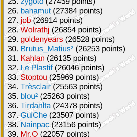
25.
zygoto
(27459 points)
26.
bahamut
(27384 points)
27.
job
(26914 points)
28.
Wolrathj
(26854 points)
29.
goldenyears
(26528 points)
30.
Brutus_Matius²
(26253 points)
31.
Kahlan
(26135 points)
32.
Le Plastif
(26046 points)
33.
Stoptou
(25969 points)
34.
Trèsclair
(25563 points)
35.
blou²
(25263 points)
36.
Tirdanlta
(24378 points)
37.
GuiChe
(23507 points)
38.
Nainpac
(23156 points)
39.
Mr.O
(22057 points)