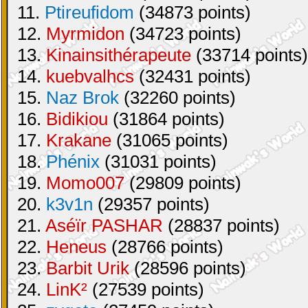
11.
Ptireufidom
(34873 points)
12.
Myrmidon
(34723 points)
13.
Kinainsithérapeute
(33714 points)
14.
kuebvalhcs
(32431 points)
15.
Naz Brok
(32260 points)
16.
Bidikiou
(31864 points)
17.
Krakane
(31065 points)
18.
Phénix
(31031 points)
19.
Momo007
(29809 points)
20.
k3v1n
(29357 points)
21.
Aséïr PASHAR
(28837 points)
22.
Heneus
(28766 points)
23.
Barbit Urik
(28596 points)
24.
LinK²
(27539 points)