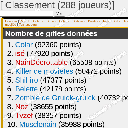
[ Classement (288 joueurs)]
Honneur
|
Ridicule
|
Côté des Braves
|
Côté des Sadiques
|
Points de Honte
|
Barbe
|
Tu
mouillés
|
Top lanceurs
Nombre de gifles données
1.
Colar
(92360 points)
2.
isé
(77920 points)
3.
NainDécrottable
(65508 points)
4.
Killer de movietes
(50472 points)
5.
Shihiro
(47377 points)
6.
Belette
(42178 points)
7.
Zombie de Gruick-gruick
(40732 po
8.
Noz
(38655 points)
9.
Tyzef
(38357 points)
10.
Musclenain
(35988 points)