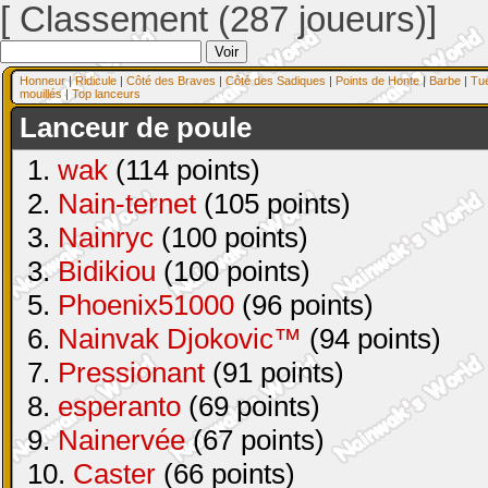
[ Classement (287 joueurs)]
Honneur
|
Ridicule
|
Côté des Braves
|
Côté des Sadiques
|
Points de Honte
|
Barbe
|
Tu
mouillés
|
Top lanceurs
Lanceur de poule
1.
wak
(114 points)
2.
Nain-ternet
(105 points)
3.
Nainryc
(100 points)
3.
Bidikiou
(100 points)
5.
Phoenix51000
(96 points)
6.
Nainvak Djokovic™
(94 points)
7.
Pressionant
(91 points)
8.
esperanto
(69 points)
9.
Nainervée
(67 points)
10.
Caster
(66 points)