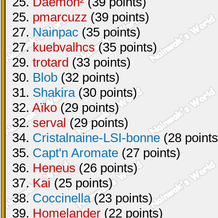
25.
Daemon²
(39 points)
25.
pmarcuzz
(39 points)
27.
Nainpac
(35 points)
27.
kuebvalhcs
(35 points)
29.
trotard
(33 points)
30.
Blob
(32 points)
31.
Shakira
(30 points)
32.
Aïko
(29 points)
32.
serval
(29 points)
34.
Cristalnaine-LSI-bonne
(28 points
35.
Capt'n Aromate
(27 points)
36.
Heneus
(26 points)
37.
Kai
(25 points)
38.
Coccinella
(23 points)
39.
Homelander
(22 points)