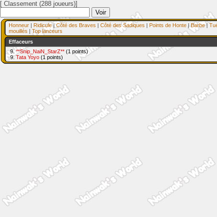
[ Classement (288 joueurs)]
Honneur
|
Ridicule
|
Côté des Braves
|
Côté des Sadiques
|
Points de Honte
|
Barbe
|
Tu
mouillés
|
Top lanceurs
Effaceurs
9.
**Snip_NaiN_StarZ**
(1 points)
9.
Tata Yoyo
(1 points)