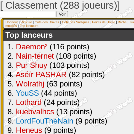
[ Classement (288 joueurs)]
Honneur
|
Ridicule
|
Côté des Braves
|
Côté des Sadiques
|
Points de Honte
|
Barbe
|
Tu
mouillés
|
Top lanceurs
Top lanceurs
1.
Daemon²
(116 points)
2.
Nain-ternet
(108 points)
3.
Pur Shuy
(103 points)
4.
Aséïr PASHAR
(82 points)
5.
Wolrathj
(63 points)
6.
YouSS
(44 points)
7.
Lothard
(24 points)
8.
kuebvalhcs
(13 points)
9.
LordFouTheNain
(9 points)
9.
Heneus
(9 points)