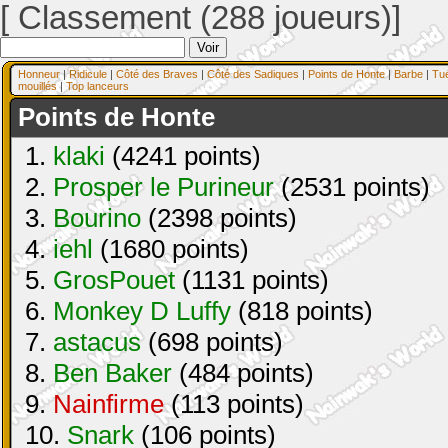
[ Classement (288 joueurs)]
Honneur
|
Ridicule
|
Côté des Braves
|
Côté des Sadiques
|
Points de Honte
|
Barbe
|
Tu
mouillés
|
Top lanceurs
Points de Honte
1.
klaki
(4241 points)
2.
Prosper le Purineur
(2531 points)
3.
Bourino
(2398 points)
4.
iehl
(1680 points)
5.
GrosPouet
(1131 points)
6.
Monkey D Luffy
(818 points)
7.
astacus
(698 points)
8.
Ben Baker
(484 points)
9.
Nainfirme
(113 points)
10.
Snark
(106 points)