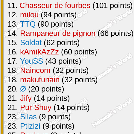
11.
Chasseur de fourbes
(101 points)
12.
milou
(94 points)
13.
TTQ
(90 points)
14.
Rampaneur de pignon
(66 points)
15.
Soldat
(62 points)
16.
kAmikAzZz
(60 points)
17.
YouSS
(43 points)
18.
Naincom
(32 points)
18.
makufunain
(32 points)
20.
Ø
(20 points)
21.
Jify
(14 points)
21.
Pur Shuy
(14 points)
23.
Silas
(9 points)
23.
Ptizizi
(9 points)