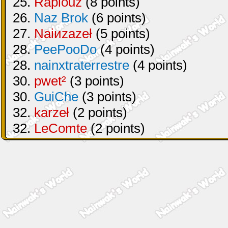
25.
Raplouz
(8 points)
26.
Naz Brok
(6 points)
27.
Naiиzazeł
(5 points)
28.
PeePooDo
(4 points)
28.
nainxtraterrestre
(4 points)
30.
pwet²
(3 points)
30.
GuiChe
(3 points)
32.
karzeł
(2 points)
32.
LeComte
(2 points)