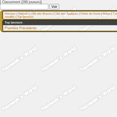
[ Classement (289 joueurs)]
Honneur
|
Ridicule
|
Côté des Braves
|
Côté des Sadiques
|
Points de Honte
|
Barbe
|
Tu
mouillés
|
Top lanceurs
Top lanceurs
Première
Précédente