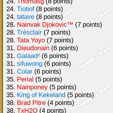
24.
Thomasg
(8 points)
24.
Tiotiof
(8 points)
24.
tatave
(8 points)
28.
Nainvak Djokovic™
(7 points)
28.
Trèsclair
(7 points)
28.
Tata Yoyo
(7 points)
31.
Dieudonain
(6 points)
31.
Galaad²
(6 points)
31.
sifuwong
(6 points)
31.
Colar
(6 points)
35.
Perial
(5 points)
35.
Nainponey
(5 points)
35.
King of Kekeland
(5 points)
38.
Brad Pitre
(4 points)
38.
TxH2O
(4 points)