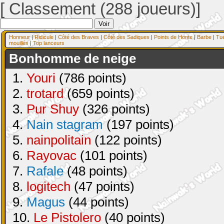
[ Classement (288 joueurs)]
Honneur
|
Ridicule
|
Côté des Braves
|
Côté des Sadiques
|
Points de Honte
|
Barbe
|
Tu
mouillés
|
Top lanceurs
Bonhomme de neige
1.
Youri
(786 points)
2.
trotard
(659 points)
3.
Pur Shuy
(326 points)
4.
Nain stagram
(197 points)
5.
nainpolitain
(122 points)
6.
Rayovac
(101 points)
7.
Rafale
(48 points)
8.
logitech
(47 points)
9.
Magus
(44 points)
10.
Le Pistolero
(40 points)