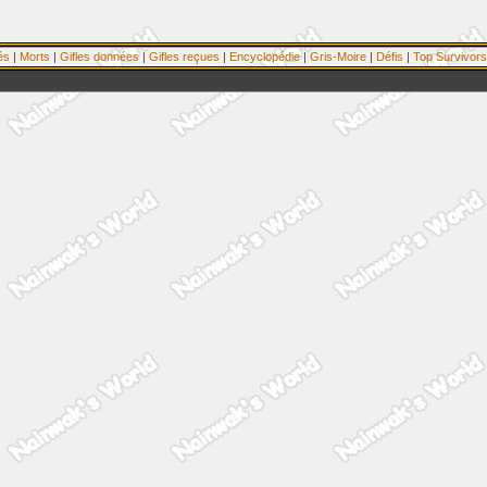
és
|
Morts
|
Gifles données
|
Gifles reçues
|
Encyclopédie
|
Gris-Moire
|
Défis
|
Top Survivors