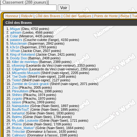
[ Classement (288 joueurs)]
Honneur
|
Ridicule
|
Côté des Braves
|
Côté des Sadiques
|
Points de Honte
|
Barbe
|
Tu
Côté des Braves
1.
Magus
(Dieu, 4702 points)
2.
adream
(Leeloo, 4566 points)
3.
Colar
(Metatron, 4435 points)
4.
patators
(Couche-culotte (l'ange), 4150 points)
5.
Musclenain
(Superman, 2842 points)
6.
k3v1n
(Superman, 2793 points)
7.
Vil'nain
(Jackie Chan, 2507 points)
8.
King of Kekeland
(Jackie Chan, 2421 points)
9.
Doody Doo
(Batman, 2408 points)
10.
Killer de movietes
(Batman, 2389 points)
11.
sifuwong
(Leonardo da Vinci (nain-venteur), 2353 points)
12.
Gilgamesh
(Leonardo da Vinci (nain-venteur), 2350 points)
13.
Miyamoto Musashi
(Shérif (nain-signe), 2205 points)
14.
The Dude
(Shérif (nain-signe), 2168 points)
15.
Tiotiof
(Shérif (nain-signe), 2127 points)
16.
Zombie de Gruick-gruick
(Shérif (nain-signe), 2071 points)
17.
Zou
(Pikachu, 2005 points)
18.
Ptireufidom
(Pikachu, 1998 points)
19.
Shihiro
(Pikachu, 1974 points)
20.
zygoto
(Pikachu, 1970 points)
21.
tatave
(Pikachu, 1959 points)
22.
Nainquisitor
(Génie (Nain-Stein), 1897 points)
23.
BouffeTouT
(Génie (Nain-Stein), 1895 points)
24.
bahamut
(Génie (Nain-Stein), 1830 points)
25.
Belette
(Génie (Nain-Stein), 1784 points)
26.
My Little Louisette
(Génie (Nain-Stein), 1721 points)
27.
Phénix
(Génie (Nain-Stein), 1709 points)
28.
Brutus_Matius²
(Génie (Nain-Stein), 1664 points)
29.
Trèsclair
(Donnateur à l'assoc, 1630 points)
30.
Calinourz
(Donnateur à l'assoc, 1598 points)