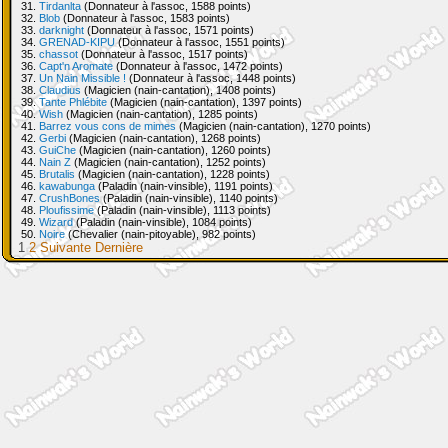
31.
Tirdanlta
(Donnateur à l'assoc, 1588 points)
32.
Blob
(Donnateur à l'assoc, 1583 points)
33.
darknight
(Donnateur à l'assoc, 1571 points)
34.
GRENAD-KIPU
(Donnateur à l'assoc, 1551 points)
35.
chassot
(Donnateur à l'assoc, 1517 points)
36.
Capt'n Aromate
(Donnateur à l'assoc, 1472 points)
37.
Un Nain Missible !
(Donnateur à l'assoc, 1448 points)
38.
Claudius
(Magicien (nain-cantation), 1408 points)
39.
Tante Phlébite
(Magicien (nain-cantation), 1397 points)
40.
Wish
(Magicien (nain-cantation), 1285 points)
41.
Barrez vous cons de mimes
(Magicien (nain-cantation), 1270 points)
42.
Gerbi
(Magicien (nain-cantation), 1268 points)
43.
GuiChe
(Magicien (nain-cantation), 1260 points)
44.
Nain Z
(Magicien (nain-cantation), 1252 points)
45.
Brutalis
(Magicien (nain-cantation), 1228 points)
46.
kawabunga
(Paladin (nain-vinsible), 1191 points)
47.
CrushBones
(Paladin (nain-vinsible), 1140 points)
48.
Ploufissime
(Paladin (nain-vinsible), 1113 points)
49.
Wizard
(Paladin (nain-vinsible), 1084 points)
50.
Noire
(Chevalier (nain-pitoyable), 982 points)
1
2
Suivante
Dernière