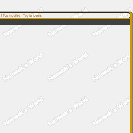
|
Top mouillés
|
Top lanceurs