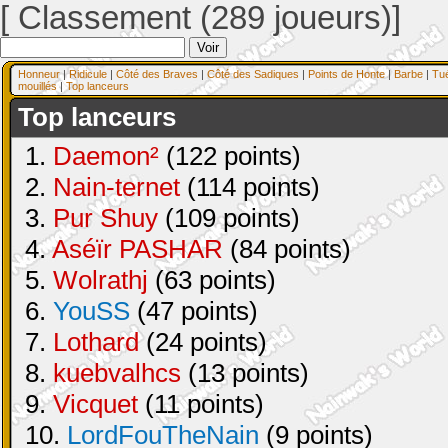
[ Classement (289 joueurs)]
Honneur
|
Ridicule
|
Côté des Braves
|
Côté des Sadiques
|
Points de Honte
|
Barbe
|
Tu
mouillés
|
Top lanceurs
Top lanceurs
1.
Daemon²
(122 points)
2.
Nain-ternet
(114 points)
3.
Pur Shuy
(109 points)
4.
Aséïr PASHAR
(84 points)
5.
Wolrathj
(63 points)
6.
YouSS
(47 points)
7.
Lothard
(24 points)
8.
kuebvalhcs
(13 points)
9.
Vicquet
(11 points)
10.
LordFouTheNain
(9 points)