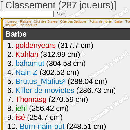
[ Classement (287 joueurs)]
Honneur
|
Ridicule
|
Côté des Braves
|
Côté des Sadiques
|
Points de Honte
|
Barbe
|
Tu
mouillés
|
Top lanceurs
Barbe
1.
goldenyears
(317.7 cm)
2.
Kahlan
(312.99 cm)
3.
bahamut
(304.58 cm)
4.
Nain Z
(302.52 cm)
5.
Brutus_Matius²
(288.04 cm)
6.
Killer de movietes
(286.73 cm)
7.
Thomasg
(270.59 cm)
8.
iehl
(256.42 cm)
9.
isé
(254.7 cm)
10.
Burn-nain-out
(248.51 cm)