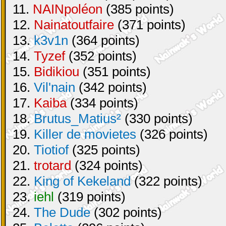
11.
NAINpoléon
(385 points)
12.
Nainatoutfaire
(371 points)
13.
k3v1n
(364 points)
14.
Tyzef
(352 points)
15.
Bidikiou
(351 points)
16.
Vil'nain
(342 points)
17.
Kaiba
(334 points)
18.
Brutus_Matius²
(330 points)
19.
Killer de movietes
(326 points)
20.
Tiotiof
(325 points)
21.
trotard
(324 points)
22.
King of Kekeland
(322 points)
23.
iehl
(319 points)
24.
The Dude
(302 points)