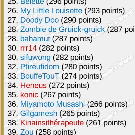
25.
Belette
(296 points)
26.
My Little Louisette
(293 points)
27.
Doody Doo
(290 points)
28.
Zombie de Gruick-gruick
(287 poi
28.
bahamut
(287 points)
30.
rrr14
(282 points)
30.
sifuwong
(282 points)
32.
Ptireufidom
(280 points)
33.
BouffeTouT
(274 points)
34.
Heneus
(272 points)
35.
konic
(267 points)
36.
Miyamoto Musashi
(266 points)
37.
Gilgamesh
(265 points)
38.
Kinainsithérapeute
(261 points)
39.
Zou
(258 points)