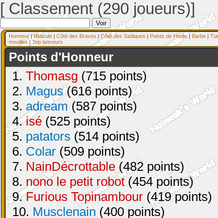
[ Classement (290 joueurs)]
Honneur
|
Ridicule
|
Côté des Braves
|
Côté des Sadiques
|
Points de Honte
|
Barbe
|
Tu
mouillés
|
Top lanceurs
Points d'Honneur
1.
Thomasg
(715 points)
2.
Magus
(616 points)
3.
adream
(587 points)
4.
isé
(525 points)
5.
patators
(514 points)
6.
Colar
(509 points)
7.
NainDécrottable
(482 points)
8.
nono le petit robot
(454 points)
9.
Furious Topinambour
(419 points)
10.
Musclenain
(400 points)