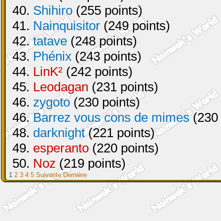
40.
Shihiro
(255 points)
41.
Nainquisitor
(249 points)
42.
tatave
(248 points)
43.
Phénix
(243 points)
44.
LinK²
(242 points)
45.
Leodagan
(231 points)
46.
zygoto
(230 points)
46.
Barrez vous cons de mimes
(230 
48.
darknight
(221 points)
49.
esperanto
(220 points)
50.
Noz
(219 points)
1
2
3
4
5
Suivante
Dernière