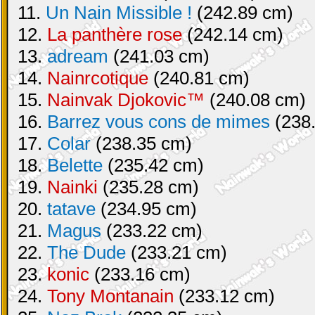
11.
Un Nain Missible !
(242.89 cm)
12.
La panthère rose
(242.14 cm)
13.
adream
(241.03 cm)
14.
Nainrcotique
(240.81 cm)
15.
Nainvak Djokovic™
(240.08 cm)
16.
Barrez vous cons de mimes
(238
17.
Colar
(238.35 cm)
18.
Belette
(235.42 cm)
19.
Nainki
(235.28 cm)
20.
tatave
(234.95 cm)
21.
Magus
(233.22 cm)
22.
The Dude
(233.21 cm)
23.
konic
(233.16 cm)
24.
Tony Montanain
(233.12 cm)