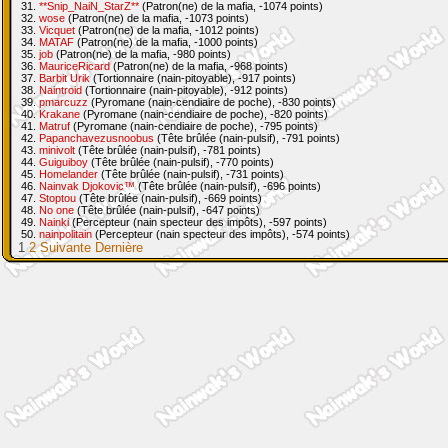
31.
**Snip_NaiN_StarZ**
(Patron(ne) de la mafia, -1074 points)
32.
wose
(Patron(ne) de la mafia, -1073 points)
33.
Vicquet
(Patron(ne) de la mafia, -1012 points)
34.
MATAF
(Patron(ne) de la mafia, -1000 points)
35.
job
(Patron(ne) de la mafia, -980 points)
36.
MauriceRicard
(Patron(ne) de la mafia, -968 points)
37.
Barbit Urik
(Tortionnaire (nain-pitoyable), -917 points)
38.
Naintroid
(Tortionnaire (nain-pitoyable), -912 points)
39.
pmarcuzz
(Pyromane (nain-cendiaire de poche), -830 points)
40.
Krakane
(Pyromane (nain-cendiaire de poche), -820 points)
41.
Matruf
(Pyromane (nain-cendiaire de poche), -795 points)
42.
Papanchavezusnoobus
(Tête brûlée (nain-pulsif), -791 points)
43.
minivolt
(Tête brûlée (nain-pulsif), -781 points)
44.
Guiguiboy
(Tête brûlée (nain-pulsif), -770 points)
45.
Homelander
(Tête brûlée (nain-pulsif), -731 points)
46.
Nainvak Djokovic™
(Tête brûlée (nain-pulsif), -696 points)
47.
Stoptou
(Tête brûlée (nain-pulsif), -669 points)
48.
No one
(Tête brûlée (nain-pulsif), -647 points)
49.
Nainki
(Percepteur (nain specteur des impôts), -597 points)
50.
nainpolitain
(Percepteur (nain specteur des impôts), -574 points)
1
2
Suivante
Dernière