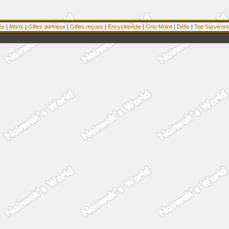
és
|
Morts
|
Gifles données
|
Gifles reçues
|
Encyclopédie
|
Gris-Moire
|
Défis
|
Top Survivors