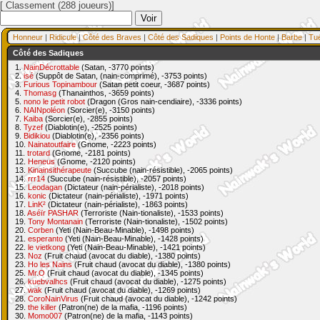
[ Classement (288 joueurs)]
Honneur
|
Ridicule
|
Côté des Braves
|
Côté des Sadiques
|
Points de Honte
|
Barbe
|
Tu
Côté des Sadiques
1.
NainDécrottable
(Satan, -3770 points)
2.
isé
(Suppôt de Satan, (nain-comprimé), -3753 points)
3.
Furious Topinambour
(Satan petit coeur, -3687 points)
4.
Thomasg
(Thanainthos, -3659 points)
5.
nono le petit robot
(Dragon (Gros nain-cendiaire), -3336 points)
6.
NAINpoléon
(Sorcier(e), -3150 points)
7.
Kaiba
(Sorcier(e), -2855 points)
8.
Tyzef
(Diablotin(e), -2525 points)
9.
Bidikiou
(Diablotin(e), -2356 points)
10.
Nainatoutfaire
(Gnome, -2223 points)
11.
trotard
(Gnome, -2181 points)
12.
Heneus
(Gnome, -2120 points)
13.
Kinainsithérapeute
(Succube (nain-résistible), -2065 points)
14.
rrr14
(Succube (nain-résistible), -2057 points)
15.
Leodagan
(Dictateur (nain-périaliste), -2018 points)
16.
konic
(Dictateur (nain-périaliste), -1971 points)
17.
LinK²
(Dictateur (nain-périaliste), -1863 points)
18.
Aséïr PASHAR
(Terroriste (Nain-tionaliste), -1533 points)
19.
Tony Montanain
(Terroriste (Nain-tionaliste), -1502 points)
20.
Corben
(Yeti (Nain-Beau-Minable), -1498 points)
21.
esperanto
(Yeti (Nain-Beau-Minable), -1428 points)
22.
le vietkong
(Yeti (Nain-Beau-Minable), -1421 points)
23.
Noz
(Fruit chaud (avocat du diable), -1380 points)
23.
Ho les Nains
(Fruit chaud (avocat du diable), -1380 points)
25.
Mr.O
(Fruit chaud (avocat du diable), -1345 points)
26.
kuebvalhcs
(Fruit chaud (avocat du diable), -1275 points)
27.
wak
(Fruit chaud (avocat du diable), -1269 points)
28.
CoroNainVirus
(Fruit chaud (avocat du diable), -1242 points)
29.
the killer
(Patron(ne) de la mafia, -1196 points)
30.
Momo007
(Patron(ne) de la mafia, -1143 points)