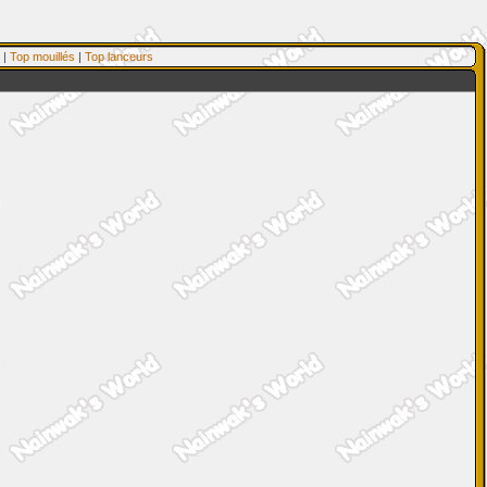
|
Top mouillés
|
Top lanceurs