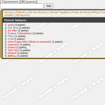
[ Classement (288 joueurs)]
Honneur
|
Ridicule
|
Côté des Braves
|
Côté des Sadiques
|
Points de Honte
|
Barbe
|
Tu
mouillés
|
Top lanceurs
Peintres Sadiques
2.
wose
(3 points)
2.
Naz Brok
(2 points)
2.
the killer
(2 points)
2.
Furious Topinambour
(2 points)
5.
Ptizizi
(1 points)
5.
rrr14
(1 points)
5.
John-Guigui Wick Pitivier la menace51
(1 points)
5.
esperanto
(1 points)
5.
trotard
(1 points)
5.
Tata Yoyo
(1 points)
5.
Heneus
(1 points)
5.
Bidikiou
(1 points)