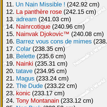
11.
Un Nain Missible !
(242.92 cm)
12.
La panthère rose
(242.15 cm)
13.
adream
(241.03 cm)
14.
Nainrcotique
(240.96 cm)
15.
Nainvak Djokovic™
(240.08 cm)
16.
Barrez vous cons de mimes
(238
17.
Colar
(238.35 cm)
18.
Belette
(235.6 cm)
19.
Nainki
(235.31 cm)
20.
tatave
(234.95 cm)
21.
Magus
(233.24 cm)
22.
The Dude
(233.22 cm)
23.
konic
(233.17 cm)
24.
Tony Montanain
(233.12 cm)