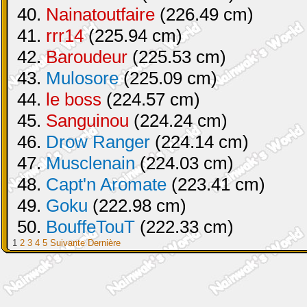
40.
Nainatoutfaire
(226.49 cm)
41.
rrr14
(225.94 cm)
42.
Baroudeur
(225.53 cm)
43.
Mulosore
(225.09 cm)
44.
le boss
(224.57 cm)
45.
Sanguinou
(224.24 cm)
46.
Drow Ranger
(224.14 cm)
47.
Musclenain
(224.03 cm)
48.
Capt'n Aromate
(223.41 cm)
49.
Goku
(222.98 cm)
50.
BouffeTouT
(222.33 cm)
1
2
3
4
5
Suivante
Dernière