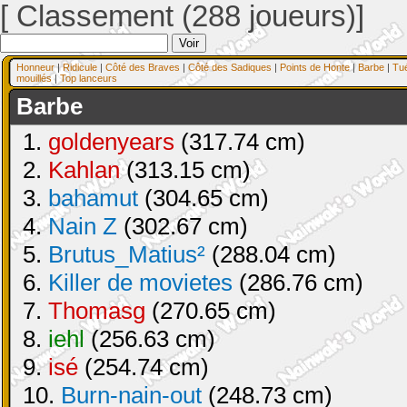
[ Classement (288 joueurs)]
Honneur
|
Ridicule
|
Côté des Braves
|
Côté des Sadiques
|
Points de Honte
|
Barbe
|
Tu
mouillés
|
Top lanceurs
Barbe
1.
goldenyears
(317.74 cm)
2.
Kahlan
(313.15 cm)
3.
bahamut
(304.65 cm)
4.
Nain Z
(302.67 cm)
5.
Brutus_Matius²
(288.04 cm)
6.
Killer de movietes
(286.76 cm)
7.
Thomasg
(270.65 cm)
8.
iehl
(256.63 cm)
9.
isé
(254.74 cm)
10.
Burn-nain-out
(248.73 cm)