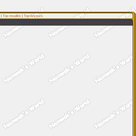
|
Top mouillés
|
Top lanceurs