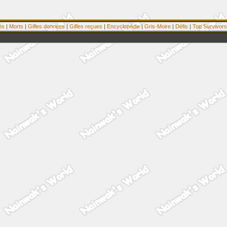
és
|
Morts
|
Gifles données
|
Gifles reçues
|
Encyclopédie
|
Gris-Moire
|
Défis
|
Top Survivors