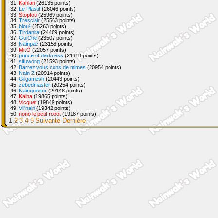
31.
Kahlan
(26135 points)
32.
Le Plastif
(26046 points)
33.
Stoptou
(25969 points)
34.
Trèsclair
(25563 points)
35.
blou²
(25263 points)
36.
Tirdanlta
(24409 points)
37.
GuiChe
(23507 points)
38.
Nainpac
(23156 points)
39.
Mr.O
(22057 points)
40.
prince of darkness
(21618 points)
41.
sifuwong
(21593 points)
42.
Barrez vous cons de mimes
(20954 points)
43.
Nain Z
(20914 points)
44.
Gilgamesh
(20443 points)
45.
zebedmaster
(20254 points)
46.
Nainquisitor
(20148 points)
47.
Kaiba
(19865 points)
48.
Vicquet
(19849 points)
49.
Vil'nain
(19342 points)
50.
nono le petit robot
(19187 points)
1
2
3
4
5
Suivante
Dernière