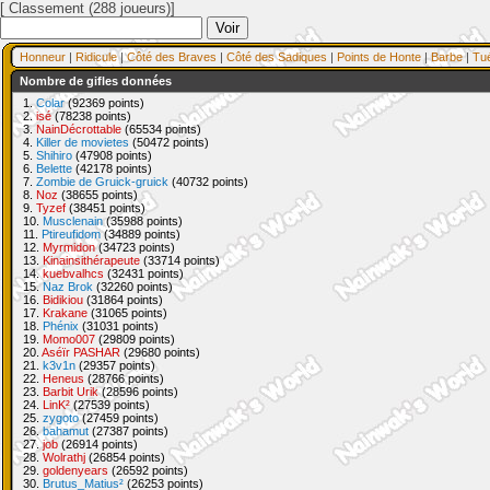
[ Classement (288 joueurs)]
Honneur
|
Ridicule
|
Côté des Braves
|
Côté des Sadiques
|
Points de Honte
|
Barbe
|
Tu
Nombre de gifles données
1.
Colar
(92369 points)
2.
isé
(78238 points)
3.
NainDécrottable
(65534 points)
4.
Killer de movietes
(50472 points)
5.
Shihiro
(47908 points)
6.
Belette
(42178 points)
7.
Zombie de Gruick-gruick
(40732 points)
8.
Noz
(38655 points)
9.
Tyzef
(38451 points)
10.
Musclenain
(35988 points)
11.
Ptireufidom
(34889 points)
12.
Myrmidon
(34723 points)
13.
Kinainsithérapeute
(33714 points)
14.
kuebvalhcs
(32431 points)
15.
Naz Brok
(32260 points)
16.
Bidikiou
(31864 points)
17.
Krakane
(31065 points)
18.
Phénix
(31031 points)
19.
Momo007
(29809 points)
20.
Aséïr PASHAR
(29680 points)
21.
k3v1n
(29357 points)
22.
Heneus
(28766 points)
23.
Barbit Urik
(28596 points)
24.
LinK²
(27539 points)
25.
zygoto
(27459 points)
26.
bahamut
(27387 points)
27.
job
(26914 points)
28.
Wolrathj
(26854 points)
29.
goldenyears
(26592 points)
30.
Brutus_Matius²
(26253 points)