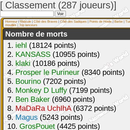
[ Classement (287 joueurs)]
Honneur
|
Ridicule
|
Côté des Braves
|
Côté des Sadiques
|
Points de Honte
|
Barbe
|
Tu
mouillés
|
Top lanceurs
Nombre de morts
1.
iehl
(18124 points)
2.
KANSASS
(10955 points)
3.
klaki
(10186 points)
4.
Prosper le Purineur
(8340 points)
5.
Bourino
(7202 points)
6.
Monkey D Luffy
(7199 points)
7.
Ben Baker
(6960 points)
8.
MaDaRa UchIhA
(6372 points)
9.
Magus
(5243 points)
10.
GrosPouet
(4425 points)