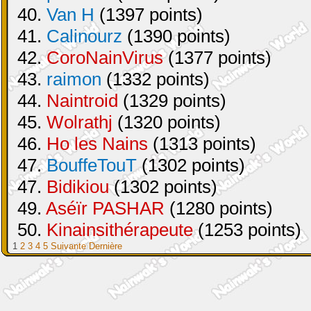
40.
Van H
(1397 points)
41.
Calinourz
(1390 points)
42.
CoroNainVirus
(1377 points)
43.
raimon
(1332 points)
44.
Naintroid
(1329 points)
45.
Wolrathj
(1320 points)
46.
Ho les Nains
(1313 points)
47.
BouffeTouT
(1302 points)
47.
Bidikiou
(1302 points)
49.
Aséïr PASHAR
(1280 points)
50.
Kinainsithérapeute
(1253 points)
1
2
3
4
5
Suivante
Dernière