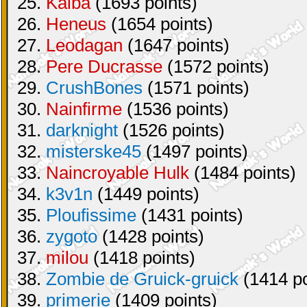
25.
Kaiba
(1693 points)
26.
Heneus
(1654 points)
27.
Leodagan
(1647 points)
28.
Pere Ducrasse
(1572 points)
29.
CrushBones
(1571 points)
30.
Nainfirme
(1536 points)
31.
darknight
(1526 points)
32.
misterske45
(1497 points)
33.
Naincroyable Hulk
(1484 points)
34.
k3v1n
(1449 points)
35.
Ploufissime
(1431 points)
36.
zygoto
(1428 points)
37.
milou
(1418 points)
38.
Zombie de Gruick-gruick
(1414 po
39.
primerie
(1409 points)